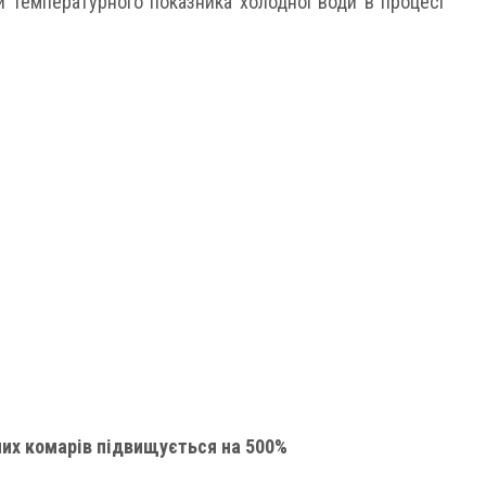
и температурного показника холодної води в процесі
них комарів підвищується на 500%