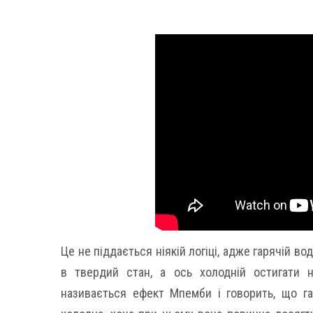
Це не піддається ніякій логіці, адже гарячій в
в твердий стан, а ось холодній остигати н
називається ефект Мпемби і говорить, що г