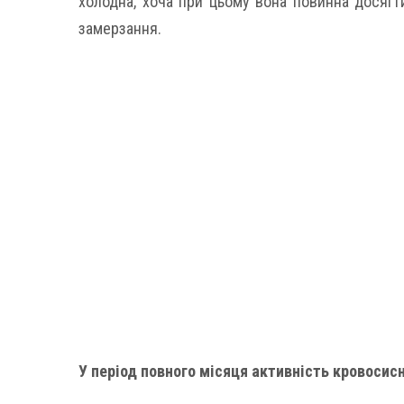
холодна, хоча при цьому вона повинна досягт
замерзання.
У період повного місяця активність кровосис