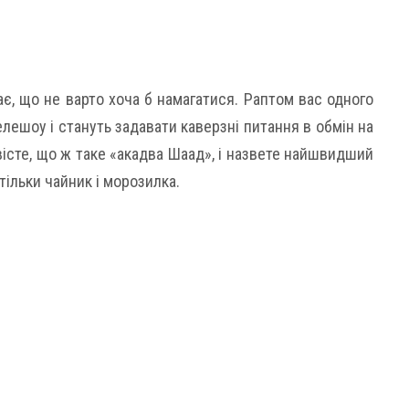
ає, що не варто хоча б намагатися. Раптом вас одного
елешоу і стануть задавати каверзні питання в обмін на
овісте, що ж таке «акадва Шаад», і назвете найшвидший
тільки чайник і морозилка.