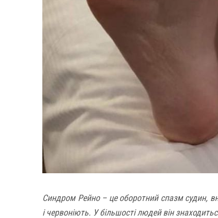
Синдром Рейно – це оборотний спазм судин, вна
і червоніють. У більшості людей він знаходиться