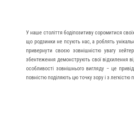
У наше століття бодіпозитиву соромитися своїх
що родзинки не псують нас, а роблять унікаль
привернути своєю зовнішністю увагу хейтер
збентеження демонструють свої відхилення від
особливості зовнішнього вигляду – це привід 
повністю поділяють цю точку зору і з легкістю 