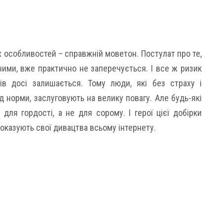
 особливостей – справжній моветон. Постулат про те,
ними, вже практично не заперечується. І все ж ризик
ів досі залишається. Тому люди, які без страху і
 норми, заслуговують на велику повагу. Але будь-які
для гордості, а не для сорому. І герої цієї добірки
показують свої дивацтва всьому інтернету.