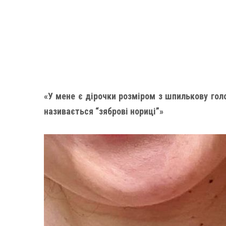
«У мене є дірочки розміром з шпилькову гол
називається “зяброві нориці”»