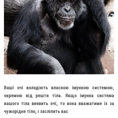
Ваші очі володіють власною імунною системою,
окремою від решти тіла. Якщо імунна система
вашого тіла виявить очі, то вона вважатиме їх за
чужорідне тіло, і засліпить вас