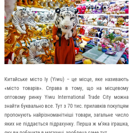
Китайське місто Іу (Yiwu) – це місце, яке називають
«місто товарів». Справа в тому, що на місцевому
оптовому ринку Yiwu International Trade City можна
знайти буквально все. Тут з 70 тис. прилавків покупцям
пропонують найрізноманітніші товари, загальне число
яких не піддається підрахунку. Перша ж м’яка іграшка,
яку ви побачите в магазині, зроблена саме тут.