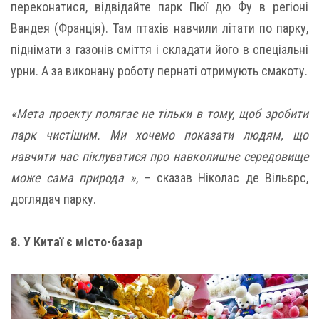
переконатися, відвідайте парк Пюї дю Фу в регіоні
Вандея (Франція). Там птахів навчили літати по парку,
піднімати з газонів сміття і складати його в спеціальні
урни. А за виконану роботу пернаті отримують смакоту.
«Мета проекту полягає не тільки в тому, щоб зробити
парк чистішим. Ми хочемо показати людям, що
навчити нас піклуватися про навколишнє середовище
може сама природа »
, – сказав Ніколас де Вільєрс,
доглядач парку.
8. У Китаї є місто-базар