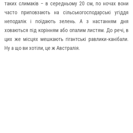
таких слимаків – в середньому 20 см, по ночах вони
часто приповзають на сільськогосподарські угіддя
неподалік і поїдають зелень. А з настанням дня
ховаються під корінням або опалим листям. До речі, в
цих же місцях мешкають гігантські равлики-канібали.
Ну а що ви хотіли, це ж Австралія.