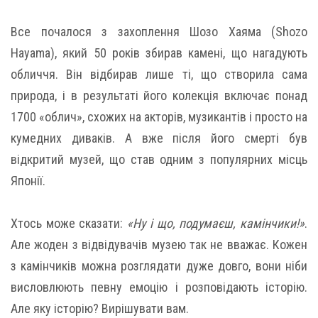
Все почалося з захоплення Шозо Хаяма (Shozo
Hayama), який 50 років збирав камені, що нагадують
обличчя. Він відбирав лише ті, що створила сама
природа, і в результаті його колекція включає понад
1700 «облич», схожих на акторів, музикантів і просто на
кумедних диваків. А вже після його смерті був
відкритий музей, що став одним з популярних місць
Японії.
Хтось може сказати:
«Ну і що, подумаєш, камінчики!»
.
Але жоден з відвідувачів музею так не вважає. Кожен
з камінчиків можна розглядати дуже довго, вони ніби
висловлюють певну емоцію і розповідають історію.
Але яку історію? Вирішувати вам.