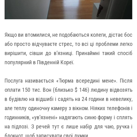
Якщо ви втомилися, не подобаються колеги, дістає бос
або просто відчуваєте стрес, то всі ці проблеми легко
вирішити, сівши до в’язниці. Принаймні такий спосіб
популярний в Південній Кореї.
Послуга називається «Тюрма всередині мене». Після
оплати 150 тис. Вон (близько $ 146) людину відвозять
в будівлю на відшибі і садять на 24 години в невелику,
але теплу одиночну камеру з вікном. Ніяких телефонів і
годинників, «ув’язнені» надягають синю форму і сплять
на підлозі. З речей тут є лише набір для чаю, ручка і
блокнот, щоб записувати свої думки.