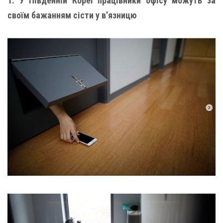
1. У Південній Кореї працівники офісу можуть за
своїм бажанням сісти у в’язницю