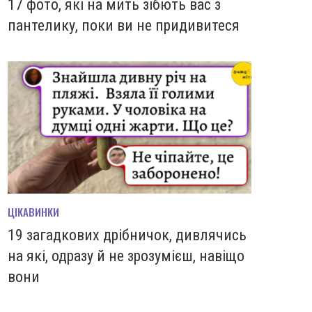
17 фото, які на мить зiбють вас з
пантелику, поки ви не придивитеся
ЦІКАВИНКИ
19 загадкових дрібничок, дивлячись
на які, одразу й не зрозумієш, навіщо
вони