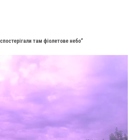
и спостерігали там фіолетове небо”