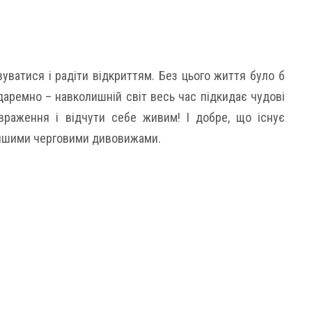
уватися і радіти відкриттям. Без цього життя було б
І даремно – навколишній світ весь час підкидає чудові
 враження і відчути себе живим! І добре, що існує
 іншими черговими дивовижами.