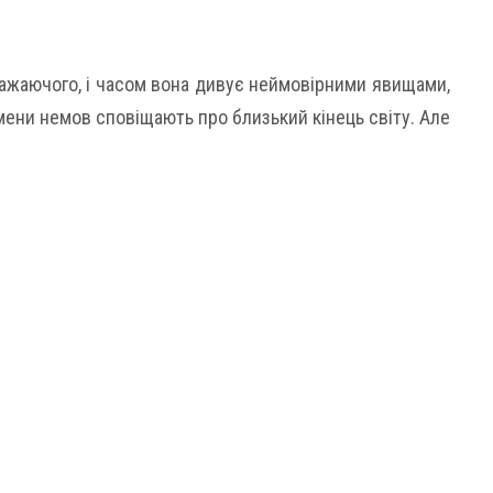
ажаючого, і часом вона дивує неймовірними явищами,
омени немов сповіщають про близький кінець світу. Але