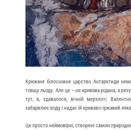
Крижане білосніжне царство Антарктиди немо
товщу льоду. Але це – не кривава рідина, а рез
тут, в, здавалося, вічній мерзлоті. Валентн
забарвлює воду і надає їй криваво-іржавий ляка
Це просто неймовірні, створені самою природою