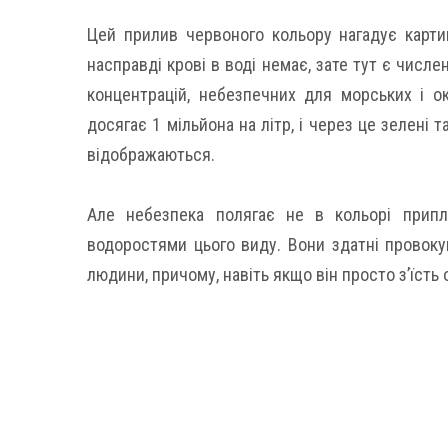
Цей прилив червоного кольору нагадує карти
насправді крові в воді немає, зате тут є числ
концентрацій, небезпечних для морських і ок
досягає 1 мільйона на літр, і через це зелені т
відображаються.
Але небезпека полягає не в кольорі припл
водоростями цього виду. Вони здатні провоку
людини, причому, навіть якщо він просто з’їсть