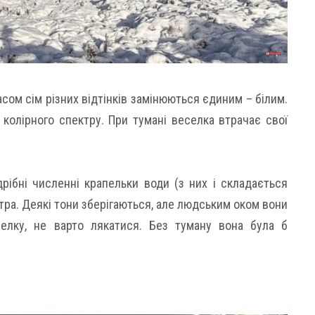
сом сім різних відтінків замінюються єдиним – білим.
колірного спектру. При тумані веселка втрачає свої
рібні численні крапельки води (з них і складається
тра. Деякі тони зберігаються, але людським оком вони
елку, не варто лякатися. Без туману вона була б