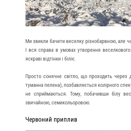
Ми звикли бачити веселку різнобарвною, але ча
І вся справа в умовах утворення веселкового 
яскраві відтінки і біліє.
Просто сонячне світло, що проходить через д
туманна пелена), позбавляється колірного спек
не сприймаються. Тому, побачивши білу вес
звичайною, семикольоровою.
Червоний приплив