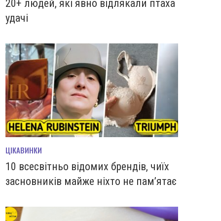
20+ людей, які явно відлякали птаха
удачі
ЦІКАВИНКИ
10 всесвітньо відомих брендів, чиїх
засновників майже ніхто не пам’ятає