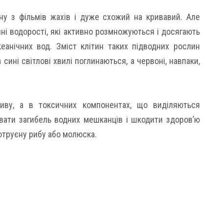
ну з фільмів жахів і дуже схожий на кривавий. Але
енні водорості, які активно розмножуються і досягають
еанічних вод. Зміст клітин таких підводних рослин
а сині світлові хвилі поглинаються, а червоні, навпаки,
иву, а в токсичних компонентах, що виділяються
вати загибель водних мешканців і шкодити здоров’ю
 отруєну рибу або молюска.