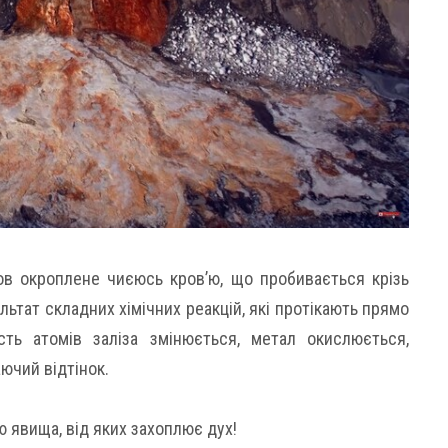
в окроплене чиєюсь кров’ю, що пробивається крізь
ультат складних хімічних реакцій, які протікають прямо
ість атомів заліза змінюється, метал окислюється,
ючий відтінок.
 явища, від яких захоплює дух!