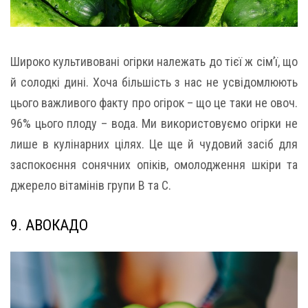
Широко культивовані огірки належать до тієї ж сім’ї, що
й солодкі дині. Хоча більшість з нас не усвідомлюють
цього важливого факту про огірок – що це таки не овоч.
96% цього плоду – вода. Ми використовуємо огірки не
лише в кулінарних цілях. Це ще й чудовий засіб для
заспокоєння сонячних опіків, омолодження шкіри та
джерело вітамінів групи B та C.
9. АВОКАДО