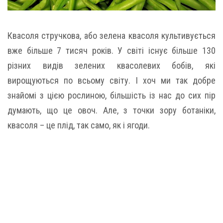
Квасоля стручкова, або зелена квасоля культивується
вже більше 7 тисяч років. У світі існує більше 130
різних видів зелених квасолевих бобів, які
вирощуються по всьому світу. І хоч ми так добре
знайомі з цією рослиною, більшість із нас до сих пір
думають, що це овоч. Але, з точки зору ботаніки,
квасоля – це плід, так само, як і ягоди.