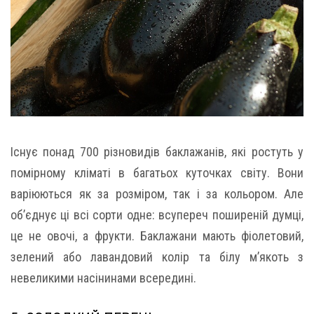
Існує понад 700 різновидів баклажанів, які ростуть у
помірному кліматі в багатьох куточках світу. Вони
варіюються як за розміром, так і за кольором. Але
об’єднує ці всі сорти одне: всупереч поширеній думці,
це не овочі, а фрукти. Баклажани мають фіолетовий,
зелений або лавандовий колір та білу м’якоть з
невеликими насінинами всередині.