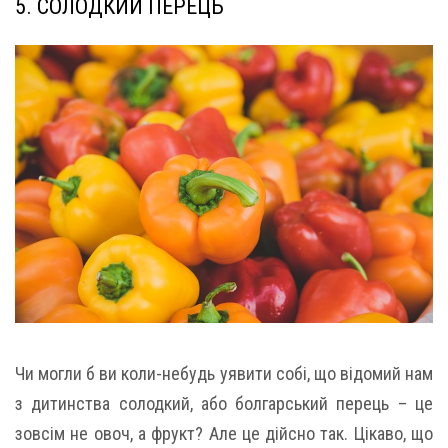
5. СОЛОДКИЙ ПЕРЕЦЬ
Чи могли б ви коли-небудь уявити собі, що відомий нам
з дитинства солодкий, або болгарський перець – це
зовсім не овоч, а фрукт? Але це дійсно так. Цікаво, що