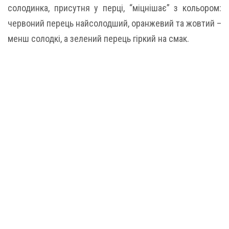
солодинка, присутня у перці, “міцнішає” з кольором:
червоний перець найсолодший, оранжевий та жовтий –
менш солодкі, а зелений перець гіркий на смак.