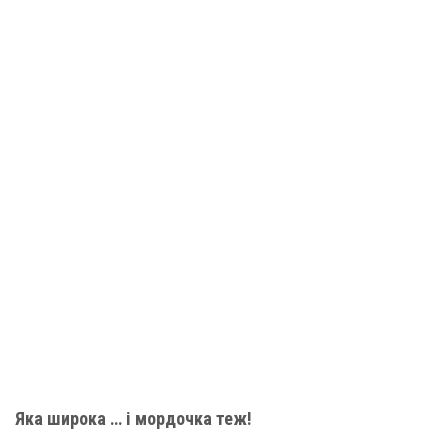
Яка широка … і мордочка теж!