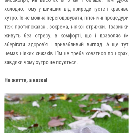
холодно, тому у шиншил від природи густе і красиве
хутро. Їх не можна перегодовувати, гігієнічні процедури
теж протипоказані, зокрема, ніякої стрижки. Тваринки
живуть без стресу, в комфорті, що і дозволяє їм
зберігати здоров’я і привабливий вигляд. А ще тут
немає ніяких хижаків і їм не треба ховатися по норах,
завдяки чому хутро не псується.
Не життя, а казка!