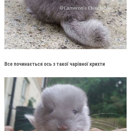
Все починається ось з такої чарівної крихти