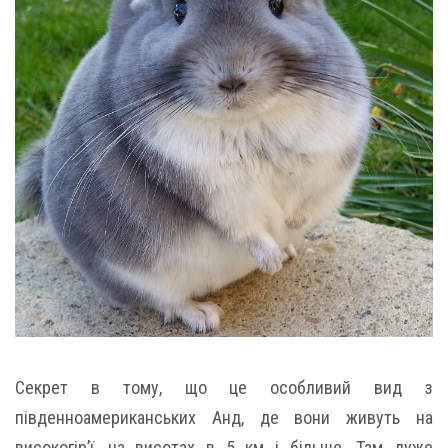
Секрет в тому, що це особливий вид з
південноамериканських Анд, де вони живуть на
високогір’ї, на висотах в 5 км і більше. Там дуже