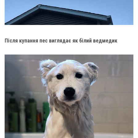
Після купання пес виглядає як білий ведмедик