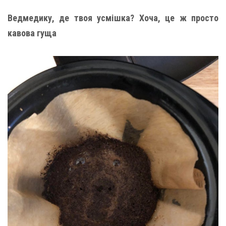
Ведмедику, де твоя усмішка? Хоча, це ж просто
кавова гуща