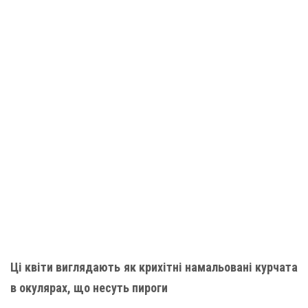
Ці квіти виглядають як крихітні намальовані курчата
в окулярах, що несуть пироги