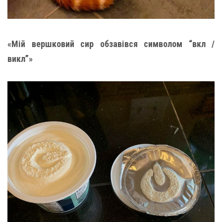
«Мій вершковий сир обзавівся символом “вкл /
викл”»