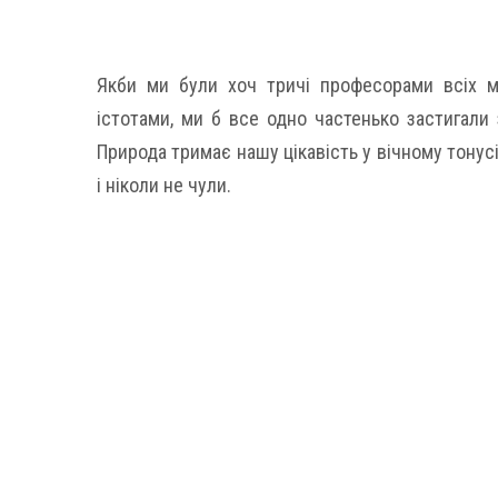
Якби ми були хоч тричі професорами всіх м
істотами, ми б все одно частенько застигали 
Природа тримає нашу цікавість у вічному тонусі
і ніколи не чули.