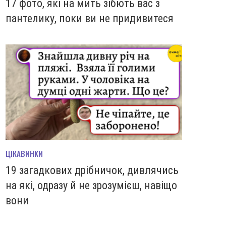
17 фото, які на мить зiбють вас з
пантелику, поки ви не придивитеся
ЦІКАВИНКИ
19 загадкових дрібничок, дивлячись
на які, одразу й не зрозумієш, навіщо
вони