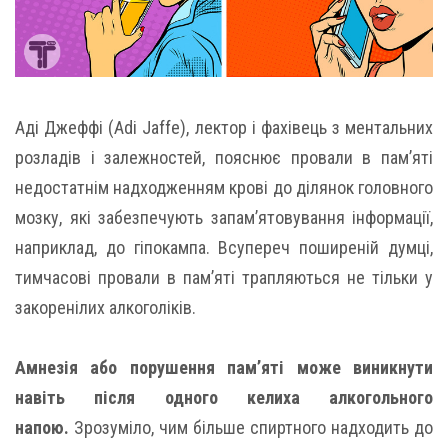
Аді Джеффі (Adi Jaffe), лектор і фахівець з ментальних
розладів і залежностей, пояснює провали в пам’яті
недостатнім надходженням крові до ділянок головного
мозку, які забезпечують запам’ятовування інформації,
наприклад, до гіпокампа. Всупереч поширеній думці,
тимчасові провали в пам’яті трапляються не тільки у
закоренілих алкоголіків.
Амнезія або порушення пам’яті може виникнути
навіть після одного келиха алкогольного
напою.
Зрозуміло, чим більше спиртного надходить до