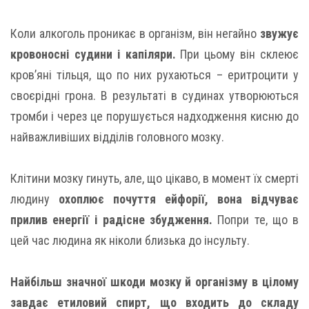
Коли алкоголь проникає в організм, він негайно
звужує
кровоносні судини і капіляри.
При цьому він склеює
кров’яні тільця, що по них рухаються – еритроцити у
своєрідні грона. В результаті в судинах утворюються
тромби і через це порушується надходження кисню до
найважливіших відділів головного мозку.
Клітини мозку гинуть, але, що цікаво, в момент їх смерті
людину
охоплює почуття ейфорії, вона відчуває
прилив енергії і радісне збудження.
Попри те, що в
цей час людина як ніколи близька до інсульту.
Найбільш значної шкоди мозку й організму в цілому
завдає етиловий спирт, що входить до складу