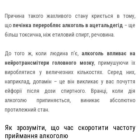
Причина такого жахливого стану криється в тому,
що
печінка переробляє алкоголь в ацетальдегід
– ще
більш токсична, ніж етиловий спирт, речовина.
До того ж, коли людина п’є,
алкоголь впливає на
нейротрансмітери головного мозку
, примушуючи їх
вироблятися у величезних кількостях. Серед них,
наприклад, допамін – це він викликає у вас почуття
ейфорії після дози спиртного. Вранці, коли дія
алкоголю припиняється, виникає абсолютно
протилежний стан.
Як зрозуміти, що час скоротити частоту
приймання алкоголю