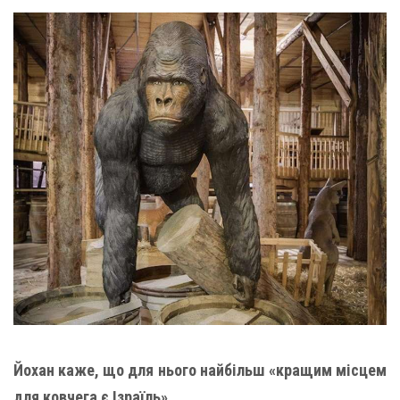
Йохан каже, що для нього найбільш «кращим місцем
для ковчега є Ізраїль»