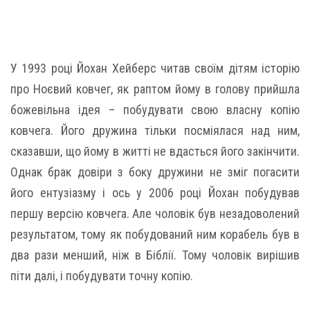
У 1993 році Йохан Хейберс читав своїм дітям історію
про Ноєвий ковчег, як раптом йому в голову прийшла
божевільна ідея – побудувати свою власну копію
ковчега. Його дружина тільки посміялася над ним,
сказавши, що йому в житті не вдасться його закінчити.
Однак брак довіри з боку дружини не зміг погасити
його ентузіазму і ось у 2006 році Йохан побудував
першу версію ковчега. Але чоловік був незадоволений
результатом, тому як побудований ним корабель був в
два рази менший, ніж в Біблії. Тому чоловік вирішив
піти далі, і побудувати точну копію.