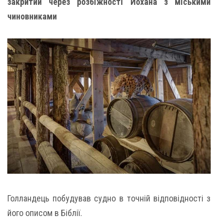
закритий через розбіжності Йохана з міськими
чиновниками
Голландець побудував судно в точній відповідності з
його описом в Біблії.