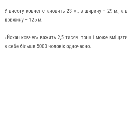
У висоту ковчег становить 23 м., в ширину – 29 м., а в
довжину – 125 м.
«Йохан ковчег» важить 2,5 тисячі тонн і може вміщати
в себе більше 5000 чоловік одночасно.