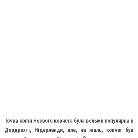
Точна копія Ноєвого ковчега була вельми популярна в
Дордрехті, Нідерланди, але, на жаль, ковчег був