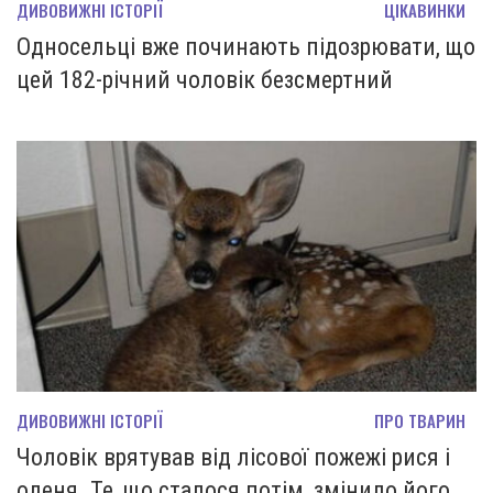
ДИВОВИЖНІ ІСТОРІЇ
ЦІКАВИНКИ
Односельці вже починають підозрювати, що
цей 182-річний чоловік безсмертний
ДИВОВИЖНІ ІСТОРІЇ
ПРО ТВАРИН
Чоловік врятував від лісової пожежі рися і
оленя. Те, що сталося потім, змінило його