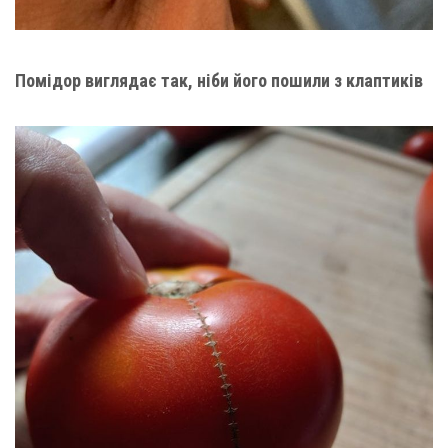
Помідор виглядає так, ніби його пошили з клаптиків