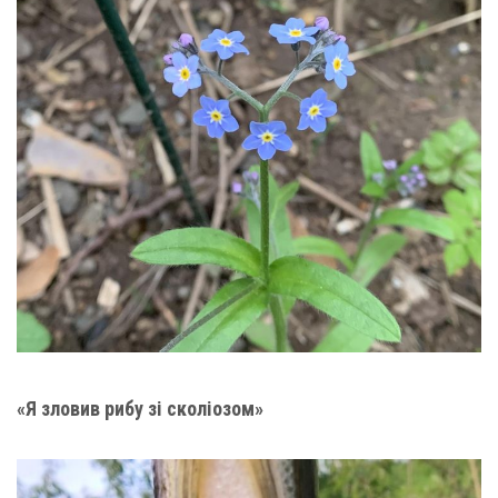
«Я зловив рибу зі сколіозом»