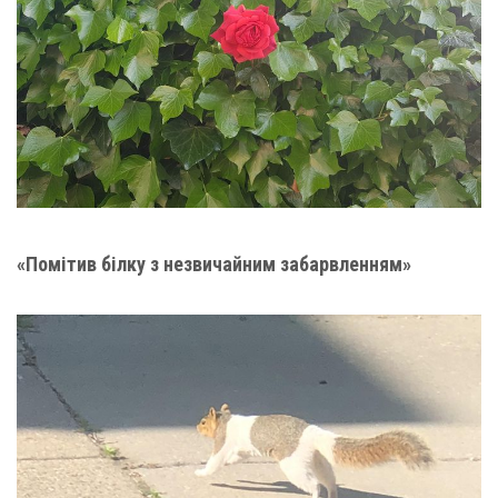
«Помітив білку з незвичайним забарвленням»