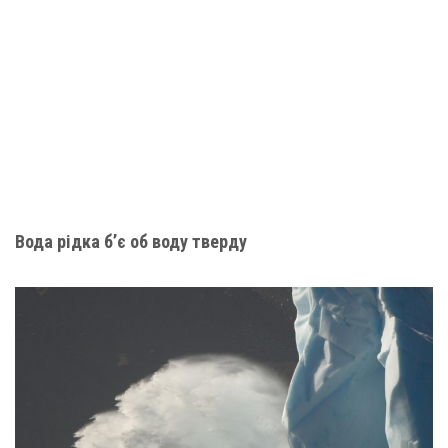
Вода рідка б’є об воду тверду