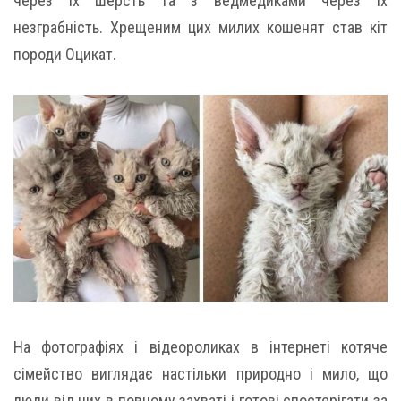
через їх шерсть та з ведмедиками через їх
незграбність. Хрещеним цих милих кошенят став кіт
породи Оцикат.
На фотографіях і відеороликах в інтернеті котяче
сімейство виглядає настільки природно і мило, що
люди від них в повному захваті і готові спостерігати за