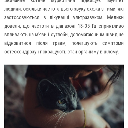
Звичайне котяче муркотіння підвищує імунітет
людини, оскільки частота цього звуку схожа з тими, які
застосовуються в лікуванні ультразвуком. Медики
довели, що частоти в діапазоні 18-35 Гц сприятливо
впливають на м’язи і суглоби, допомагаючи їм швидше
відновитися після травм, полегшують симптоми
остеохондрозу і покращують стан організму в цілому.