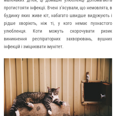
протистояти інфекції. Вчені з’ясували, що немовлята, в
будинку яких живе кіт, набагато швидше видужують і
рідше хворіють, ніж ті, у кого немає пухнастого
улюбленця. Коти можуть скорочувати ризик
виникнення респіраторних захворювань, вушних
інфекцій і зміцнювати імунітет.