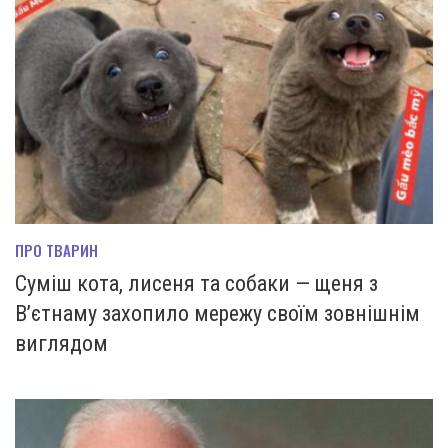
ПРО ТВАРИН
Суміш кота, лисеня та собаки — щеня з
В’єтнаму захопило мережу своїм зовнішнім
виглядом