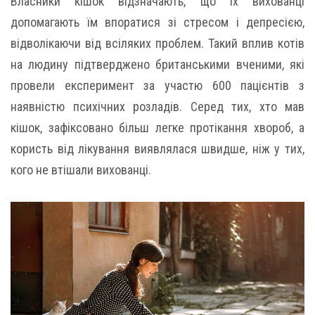
Власники кішок відзначають, що їх вихованці
допомагають їм впоратися зі стресом і депресією,
відволікаючи від всіляких проблем. Такий вплив котів
на людину підтверджено британськими вченими, які
провели експеримент за участю 600 пацієнтів з
наявністю психічних розладів. Серед тих, хто мав
кішок, зафіксовано більш легке протікання хвороб, а
користь від лікування виявлялася швидше, ніж у тих,
кого не втішали вихованці.