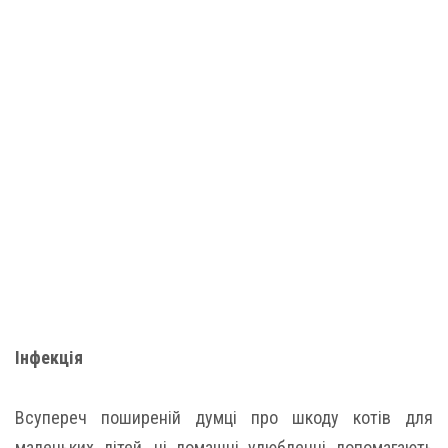
Інфекція
Всупереч поширеній думці про шкоду котів для
маленьких дітей, ці домашні улюбленці допомагають