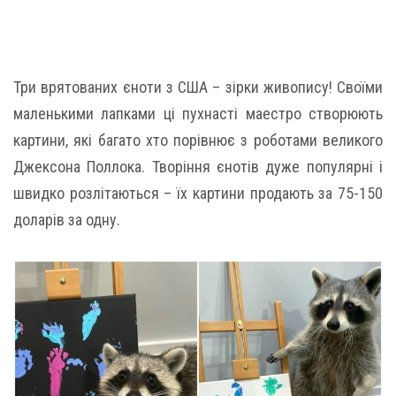
Три врятованих єноти з США – зірки живопису! Своїми
маленькими лапками ці пухнасті маестро створюють
картини, які багато хто порівнює з роботами великого
Джексона Поллока. Творіння єнотів дуже популярні і
швидко розлітаються – їх картини продають за 75-150
доларів за одну.