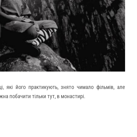
і, які його практикують, знято чимало фільмів, але
жна побачити тільки тут, в монастирі.