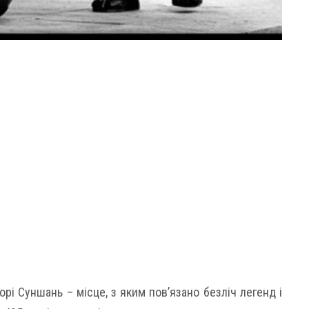
рі Суншань – місце, з яким пов’язано безліч легенд і