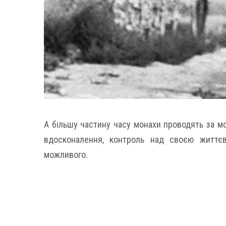
А більшу частину часу монахи проводять за мо
вдосконалення, контроль над своєю життє
можливого.