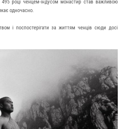
в 495 році ченцем-індусом монастир став важливою
якає одночасно.
вом і поспостерігати за життям ченців сюди досі