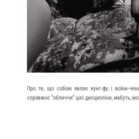
Про те, що собою являє кунг-фу і воїни-ченц
справжнє “обличчя” цієї дисципліни, мабуть, мо