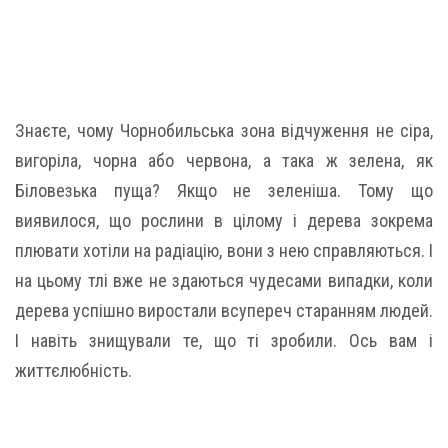
Знаєте, чому Чорнобильська зона відчуження не сіра,
вигоріла, чорна або червона, а така ж зелена, як
Біловезька пуща? Якщо не зеленіша. Тому що
виявилося, що рослини в цілому і дерева зокрема
плювати хотіли на радіацію, вони з нею справляються. І
на цьому тлі вже не здаються чудесами випадки, коли
дерева успішно виростали всупереч старанням людей.
І навіть знищували те, що ті зробили. Ось вам і
життєлюбність.