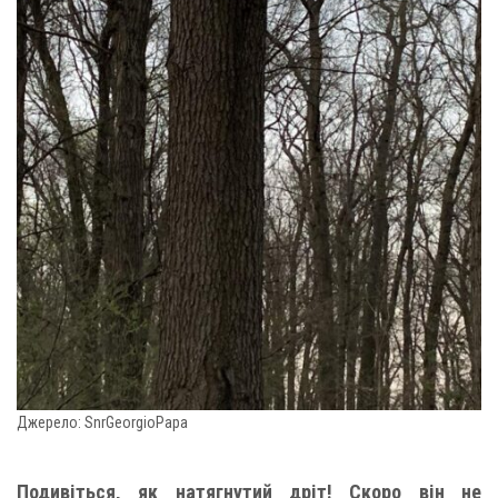
Джерело: SnrGeorgioPapa
Подивіться, як натягнутий дріт! Скоро він не