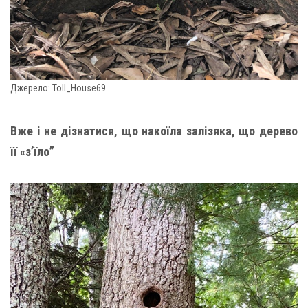
Джерело: Toll_House69
Вже і не дізнатися, що накоїла залізяка, що дерево
її «з’їло”