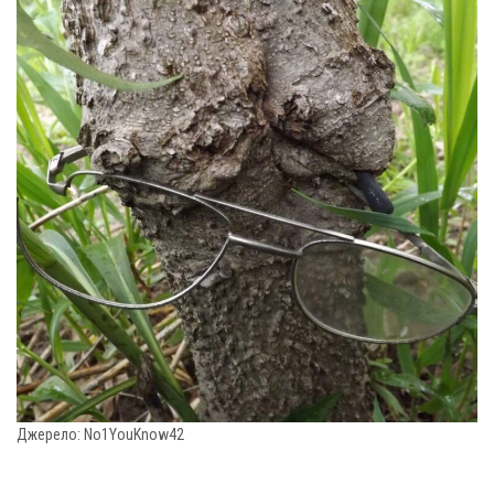
Джерело: No1YouKnow42