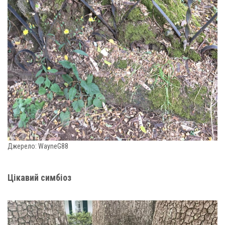
Джерело: WayneG88
Цікавий симбіоз