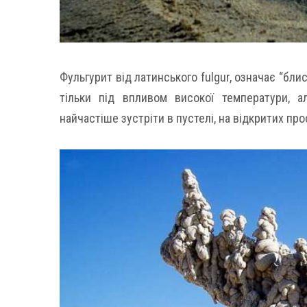
Фульгурит від латинського fulgur, означає “бли
тільки під впливом високої температури, 
найчастіше зустріти в пустелі, на відкритих про