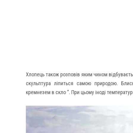
Хлопець також розповів яким чином відбуваєтьс
скульптура ліпиться самою природою. Блис
кремнезем в скло “. При цьому іноді температу