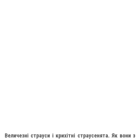
Величезні страуси і крихітні страусенята. Як вони з