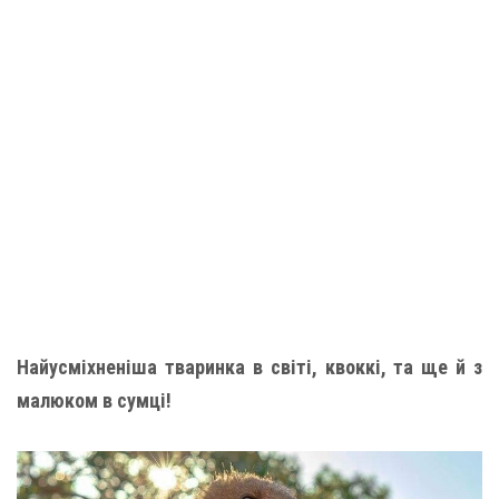
Найусміхненіша тваринка в світі, квоккі, та ще й з
малюком в сумці!