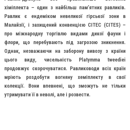
хіміплекта – один з найбільш пам’ятних равликів.
Равлик є ендеміком невеликої гірської зони в
Малайзії, і захищений конвенцією СІТЕС (CITES) –
про міжнародну торгівлю видами дикої фауни і
флори, що перебувають під загрозою зникнення.
Однак, незважаючи на заборону вивозу з країни
цього виду, чисельність Platymma tweediei
продовжує скорочуватися. Равлиководи всіх країн
мріють роздобути вогняну хеміплекту в свої
колекції. Вони впевнені, що зможуть не тільки
утримувати її в неволі, але і розвести.