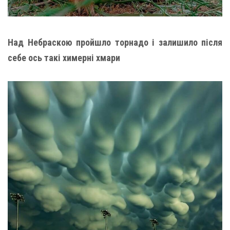
Над Небраскою пройшло торнадо і залишило після
себе ось такі химерні хмари