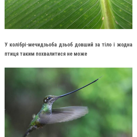
У колібрі-мечидзьоба дзьоб довший за тіло і жодна
птиця таким похвалитися не може