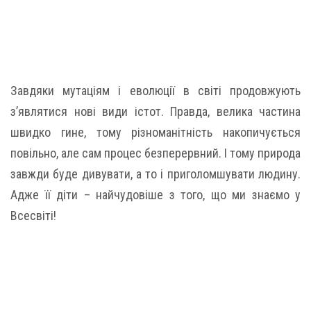
Завдяки мутаціям і еволюції в світі продовжують
з’являтися нові види істот. Правда, велика частина
швидко гине, тому різноманітність накопичується
повільно, але сам процес безперервний. І тому природа
завжди буде дивувати, а то і приголомшувати людину.
Адже її діти – найчудовіше з того, що ми знаємо у
Всесвіті!