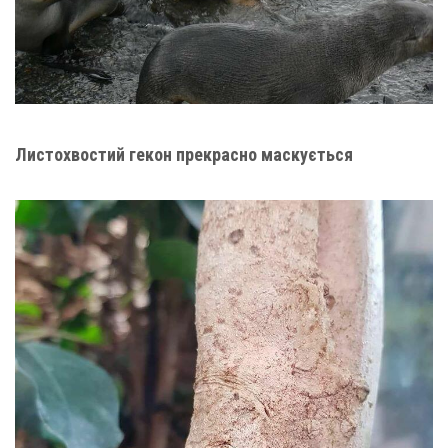
Листохвостий гекон прекрасно маскується