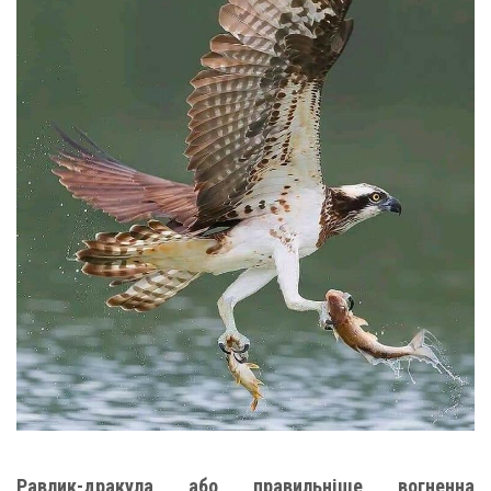
Равлик-дракула або правильніше вогненна