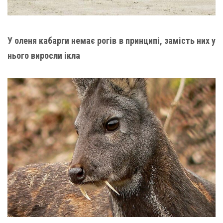
У оленя кабарги немає рогів в принципі, замість них у
нього виросли ікла