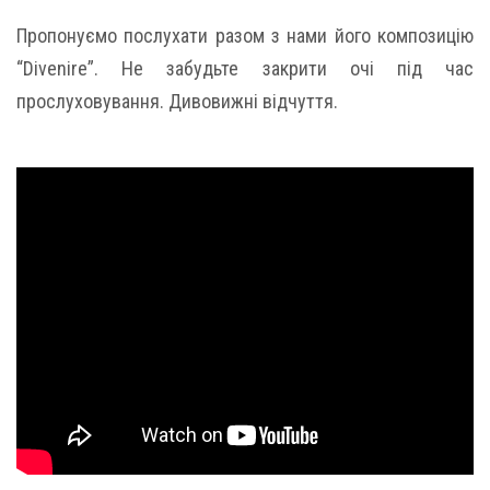
Пропонуємо послухати разом з нами його композицію
“Divenire”. Не забудьте закрити очі під час
прослуховування. Дивовижні відчуття.