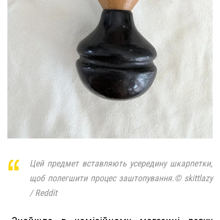
Цей предмет вставляють усередину шкарпетки,
щоб полегшити процес заштопування.© skittlazy
/ Reddit