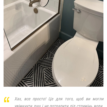
Хах, все просто! Це для того, щоб ви могли
увімкнути душ і не потрапити під струмінь води.