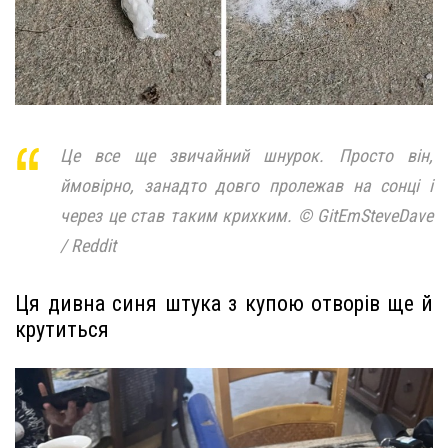
Це все ще звичайний шнурок. Просто він,
ймовірно, занадто довго пролежав на сонці і
через це став таким крихким. © GitEmSteveDave
/ Reddit
Ця дивна синя штука з купою отворів ще й
крутиться