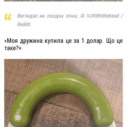
Виглядає як похідна пічка. © VJRWhithehead /
Reddit
«Моя дружина купила це за 1 долар. Що це
таке?»