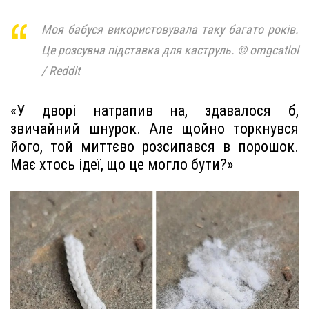
Моя бабуся використовувала таку багато років.
Це розсувна підставка для каструль. © omgcatlol
/ Reddit
«У дворі натрапив на, здавалося б,
звичайний шнурок. Але щойно торкнувся
його, той миттєво розсипався в порошок.
Має хтось ідеї, що це могло бути?»