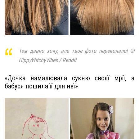
Теж давно хочу, але твоє фото переконало! ©
HippyWitchyVibes / Reddit
«Дочка намалювала сукню своєї мрії, а
бабуся пошила її для неї»