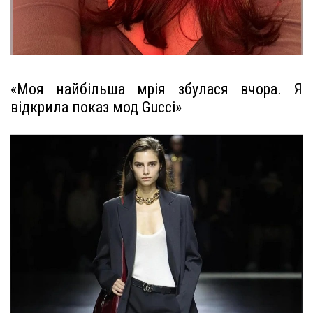
«Моя найбільша мрія збулася вчора. Я
відкрила показ мод Gucci»