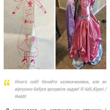
Нічого собі! Начебто каляки-маляки, але як
віртуозно бабуся зрозуміла задум! © Adil_Kiyani /
Reddit