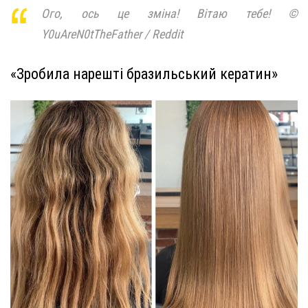
Ого, ось це зміна! Вітаю тебе! ©
Y0uAreN0tTheFather / Reddit
«Зробила нарешті бразильський кератин»