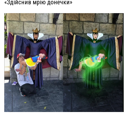
«Здійснив мрію донечки»