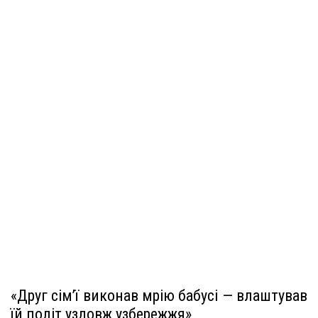
«Друг сім’ї виконав мрію бабусі — влаштував
їй політ уздовж узбережжя»