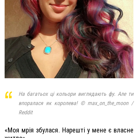
На багатьох ці кольори виглядають фу. Але ти
впоралася як королева! © max_on_the_moon /
Reddit
«Моя мрія збулася. Нарешті у мене є власне