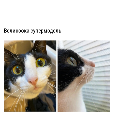
Великоока супермодель