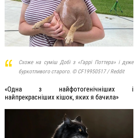
Схоже на суміш Добі з «Гаррі Поттера» і дуже
буркотливого старого. © CF19950517 / Reddit
«Одна з найфотогенічніших і
найпрекрасніших кішок, яких я бачила»