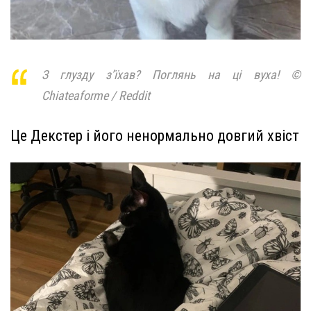
З глузду з’їхав? Поглянь на ці вуха! ©
Chiateaforme / Reddit
Це Декстер і його ненормально довгий хвіст