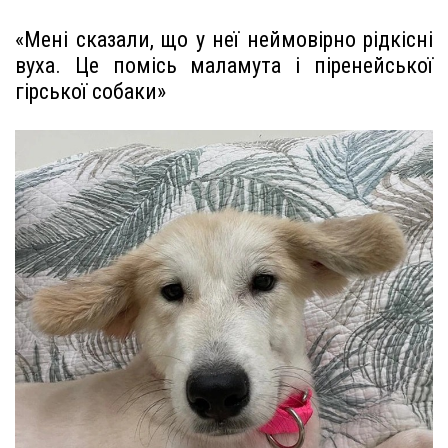
«Мені сказали, що у неї неймовірно рідкісні
вуха. Це помісь маламута і піренейської
гірської собаки»