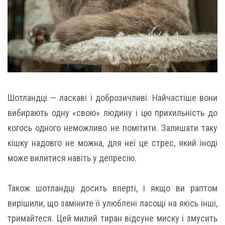
Шотландці — ласкаві і доброзичливі. Найчастіше вони
вибирають одну «свою» людину і цю прихильність до
когось одного неможливо не помітити. Залишати таку
кішку надовго не можна, для неї це стрес, який іноді
може вилитися навіть у депресію.
Також шотландці досить вперті, і якщо ви раптом
вирішили, що заміните її улюблені ласощі на якісь інші,
тримайтеся. Цей милий тиран відсуне миску і змусить