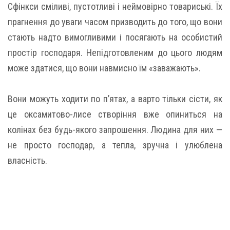
Сфінкси сміливі, пустотливі і неймовірно товариські. Їх
прагнення до уваги часом призводить до того, що вони
стають надто вимогливими і посягають на особистий
простір господаря. Непідготовленим до цього людям
може здатися, що вони навмисно їм «заважають».
Вони можуть ходити по п’ятах, а варто тільки сісти, як
це оксамитово-лисе створіння вже опиниться на
колінах без будь-якого запрошення. Людина для них —
не просто господар, а тепла, зручна і улюблена
власність.