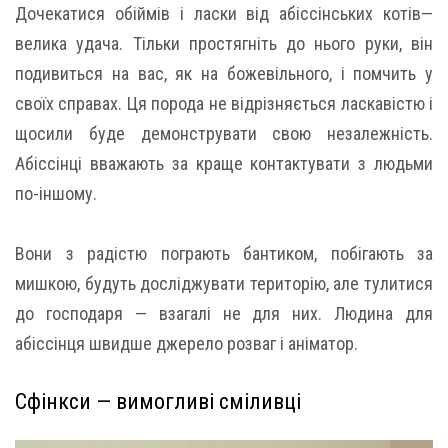
Дочекатися обіймів і ласки від абіссінських котів—
велика удача. Тільки простягніть до нього руки, він
подивиться на вас, як на божевільного, і помчить у
своїх справах. Ця порода не відрізняється ласкавістю і
щосили буде демонструвати свою незалежність.
Абіссінці вважають за краще контактувати з людьми
по-іншому.
Вони з радістю пограють бантиком, побігають за
мишкою, будуть досліджувати територію, але тулитися
до господаря — взагалі не для них. Людина для
абіссінця швидше джерело розваг і аніматор.
Сфінкси — вимогливі сміливці