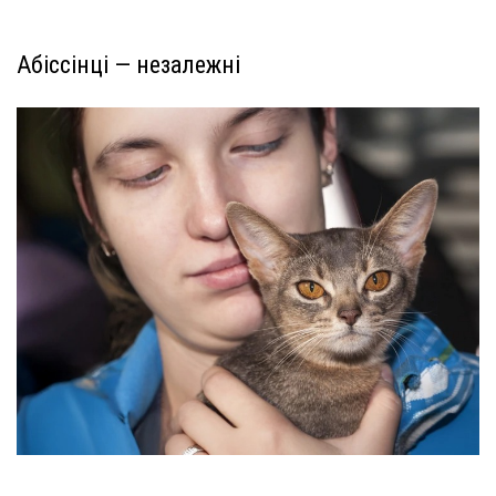
Абіссінці — незалежні