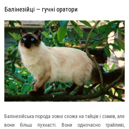
Балінезійці — гучні оратори
Балінезійська порода зовні схожа на тайців і сіамів, але
вони більш пухнасті. Вони одночасно грайливі,