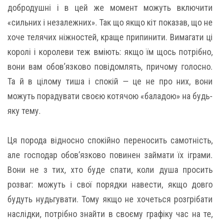
добродушні і в цей же момент можуть включити
«сильних і незалежних». Так що якщо кіт показав, що не
хоче телячих ніжностей, краще припинити. Вимагати ці
королі і королеви теж вміють: якщо їм щось потрібно,
вони вам обов’язково повідомлять, причому голосно.
Та й в цілому тиша і спокій — це не про них, вони
можуть порадувати своєю котячою «баладою» на будь-
яку тему.
Ця порода відносно спокійно переносить самотність,
але господар обов’язково повинен займати їх іграми.
Вони не з тих, хто буде спати, коли душа просить
розваг: можуть і свої порядки навести, якщо довго
будуть нудьгувати. Тому якщо не хочеться розгрібати
наслідки, потрібно знайти в своєму графіку час на те,