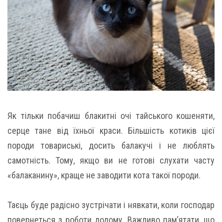
Як тільки побачиш блакитні очі тайського кошеняти,
серце тане від їхньої краси. Більшість котиків цієї
породи товариські, досить балакучі і не люблять
самотність. Тому, якщо ви не готові слухати часту
«балаканину», краще не заводити кота такої породи.
Таєць буде радісно зустрічати і нявкати, коли господар
повернеться з роботи додому. Важливо пам’ятати, що