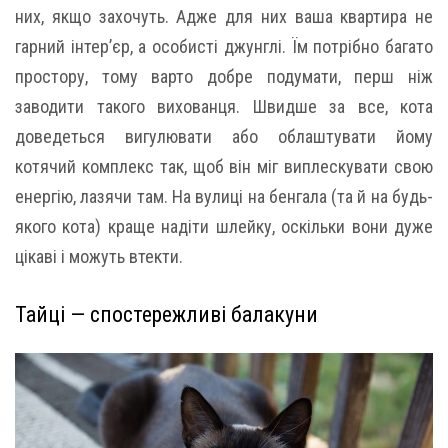
них, якщо захочуть. Адже для них ваша квартира не
гарний інтер’єр, а особисті джунглі. Їм потрібно багато
простору, тому варто добре подумати, перш ніж
заводити такого вихованця. Швидше за все, кота
доведеться вигулювати або облаштувати йому
котячий комплекс так, щоб він міг виплескувати свою
енергію, лазячи там. На вулиці на бенгала (та й на будь-
якого кота) краще надіти шлейку, оскільки вони дуже
цікаві і можуть втекти.
Тайці — спостережливі балакуни