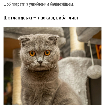
щоб пограти з улюбленим балінезійцем.
Шотландські — ласкаві, вибагливі