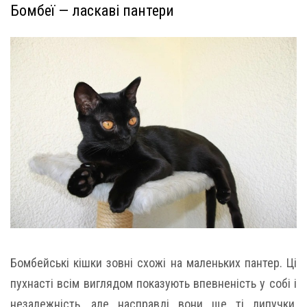
Бомбеї — ласкаві пантери
Бомбейські кішки зовні схожі на маленьких пантер. Ці
пухнасті всім виглядом показують впевненість у собі і
незалежність, але насправді вони ще ті липучки,