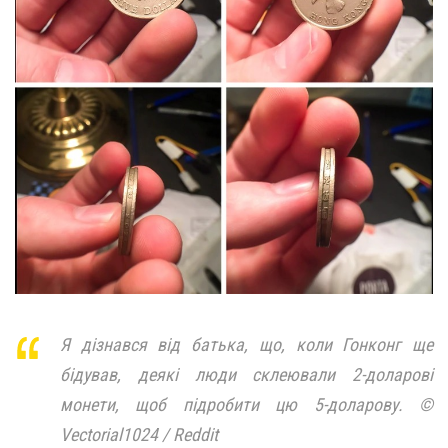
Я дізнався від батька, що, коли Гонконг ще
бідував, деякі люди склеювали 2-доларові
монети, щоб підробити цю 5-доларову. ©
Vectorial1024 / Reddit