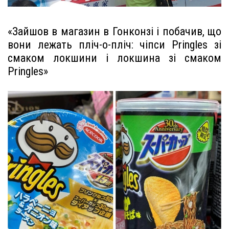
«Зайшов в магазин в Гонконзі і побачив, що
вони лежать пліч-о-пліч: чіпси Pringles зі
смаком локшини і локшина зі смаком
Pringles»