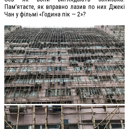
Пам’ятаєте, як вправно лазив по них Джекі
Чан у фільмі «Година пік — 2»?