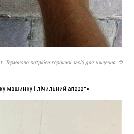
ит. Терміново потрібен хороший засіб для чищення. ©
ьку машинку і лічильний апарат»