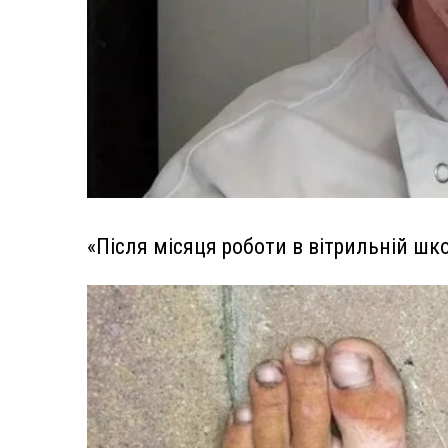
«Після місяця роботи в вітрильній шк