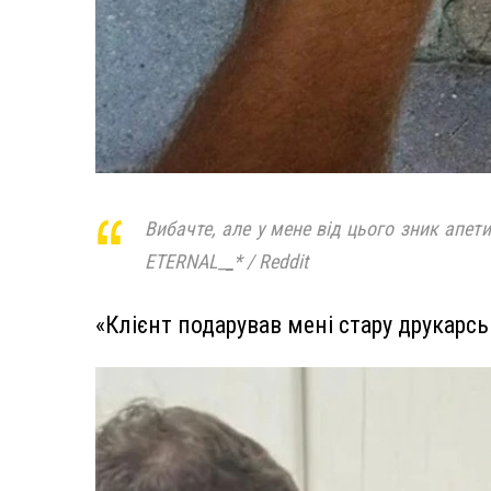
Вибачте, але у мене від цього зник апет
ETERNAL_
_
* / Reddit
«Клієнт подарував мені стару друкарс