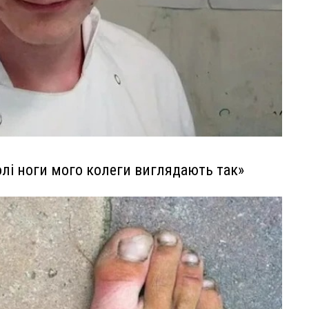
олі ноги мого колеги виглядають так»