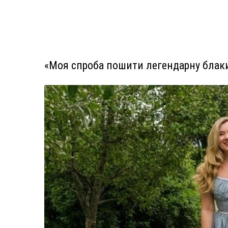
«Моя спроба пошити легендарну блак