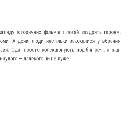
егляду історичних фільмів і потай заздрять героям,
тюми. А деякі люди настільки закохалися у вбрання
ви. Одні просто колекціонують подібні речі, а інші
инулого — далекого чи не дуже.