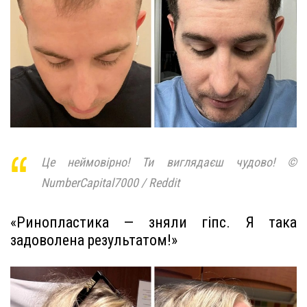
Це неймовірно! Ти виглядаєш чудово! ©
NumberCapital7000 / Reddit
«Ринопластика — зняли гіпс. Я така
задоволена результатом!»