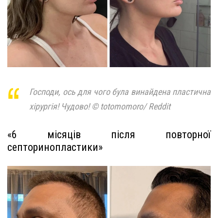
Господи, ось для чого була винайдена пластична
хірургія! Чудово! © totomomoro/ Reddit
«6 місяців після повторної
септоринопластики»