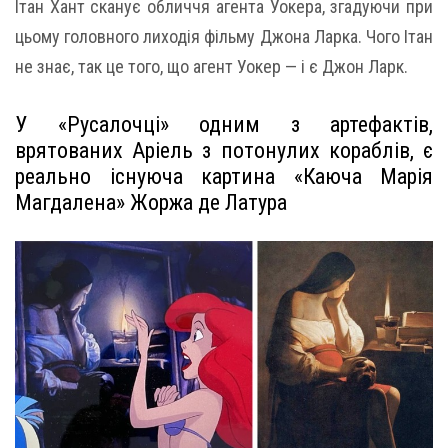
Ітан Хант сканує обличчя агента Уокера, згадуючи при
цьому головного лиходія фільму Джона Ларка. Чого Ітан
не знає, так це того, що агент Уокер — і є Джон Ларк.
У «Русалочці» одним з артефактів,
врятованих Аріель з потонулих кораблів, є
реально існуюча картина «Каюча Марія
Магдалена» Жоржа де Латура