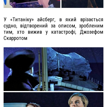
У «Титаніку» айсберг, в який врізається
судно, відтворений за описом, зробленим
тим, хто вижив у катастрофі, Джозефом
Скарротом