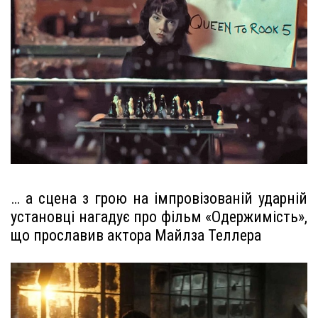
… а сцена з грою на імпровізованій ударній
установці нагадує про фільм «Одержимість»,
що прославив актора Майлза Теллера