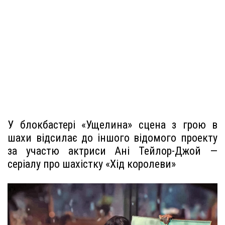
У блокбастері «Ущелина» сцена з грою в
шахи відсилає до іншого відомого проекту
за участю актриси Ані Тейлор-Джой —
серіалу про шахістку «Хід королеви»