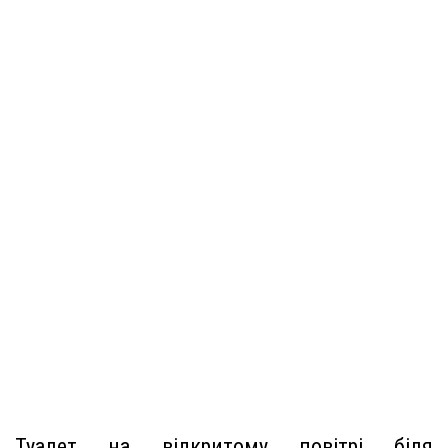
Туалет на відкритому повітрі біля