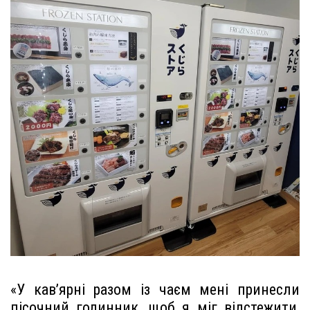
«У кав’ярні разом із чаєм мені принесли
пісочний годинник, щоб я міг відстежити,