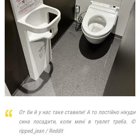
От би й у нас таке ставили! А то постійно нікуди
сина посадити, коли мені в туалет треба. ©
ripped_jean / Reddit