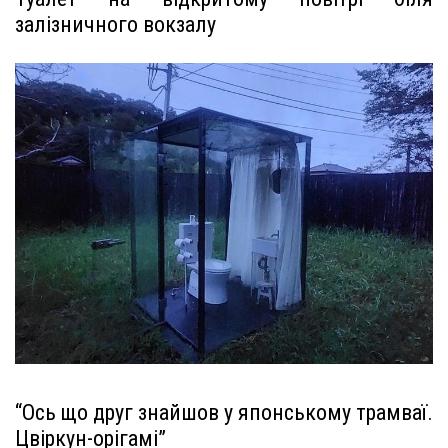
залізничного вокзалу
“Ось що друг знайшов у японському трамваї.
Цвіркун-орігамі”