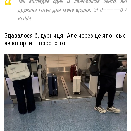
Так виглядає один із ланч-боксів бенто, які
дружина готує для мене щодня. © 0—————0 /
Reddit
Здавалося б, дурниця. Але через це японські
аеропорти – просто топ