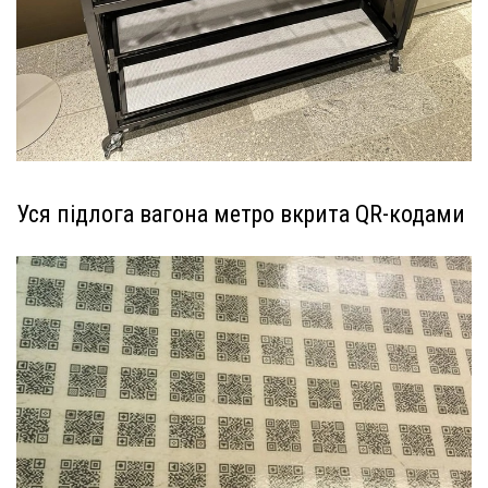
Уся підлога вагона метро вкрита QR-кодами