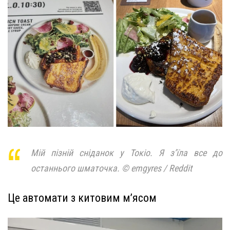
Мій пізній сніданок у Токіо. Я з’їла все до
останнього шматочка. © emgyres / Reddit
Це автомати з китовим м’ясом