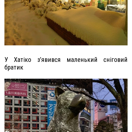
У Хатіко з’явився маленький сніговий
братик