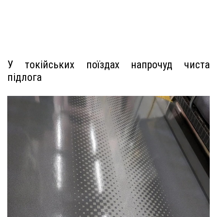
У токійських поїздах напрочуд чиста
підлога