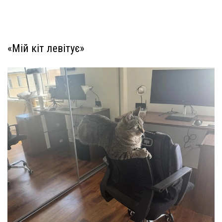
«Мій кіт левітує»