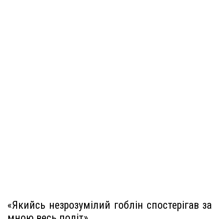
«Якийсь незрозумілий гоблін спостерігав за
мною весь політ»