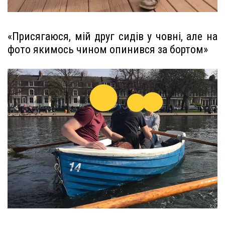
«Присягаюся, мій друг сидів у човні, але на
фото якимось чином опинився за бортом»