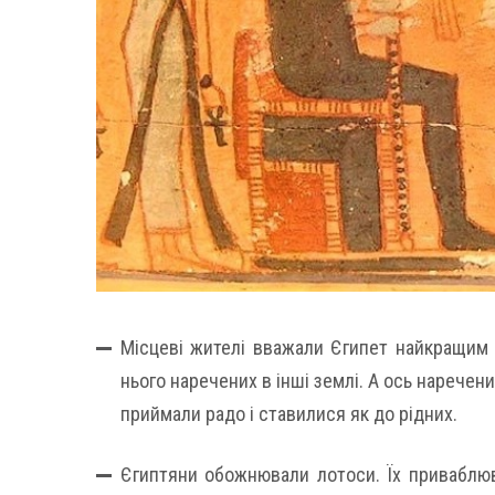
Місцеві жителі вважали Єгипет найкращим 
нього наречених в інші землі. А ось наречени
приймали радо і ставилися як до рідних.
Єгиптяни обожнювали лотоси. Їх приваблюва