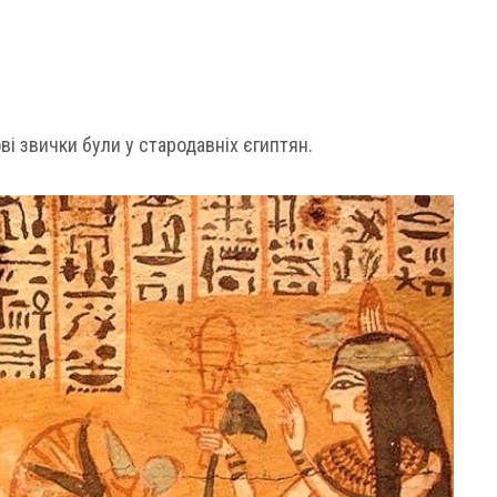
ві звички були у стародавніх єгиптян.