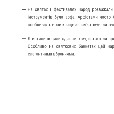
На святах і фестивалях народ розважали
інструментів була арфа. Арфістами часто 
особливість вони краще запам’ятовували тек
Єгиптяни носили одяг не тому, що хотіли пр
Особливо на святкових банкетах цей нар
елегантними вбраннями.