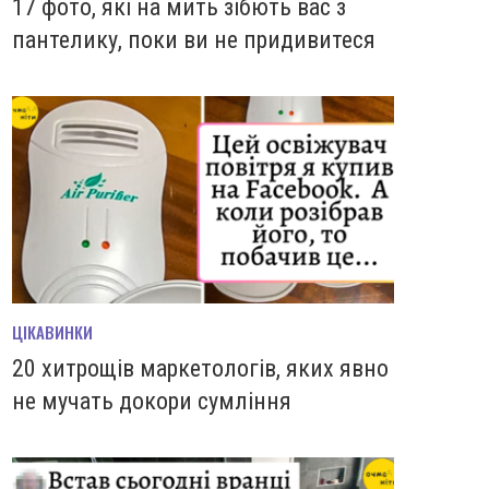
17 фото, які на мить зiбють вас з
пантелику, поки ви не придивитеся
ЦІКАВИНКИ
20 хитрощів маркетологів, яких явно
не мучать докори сумління