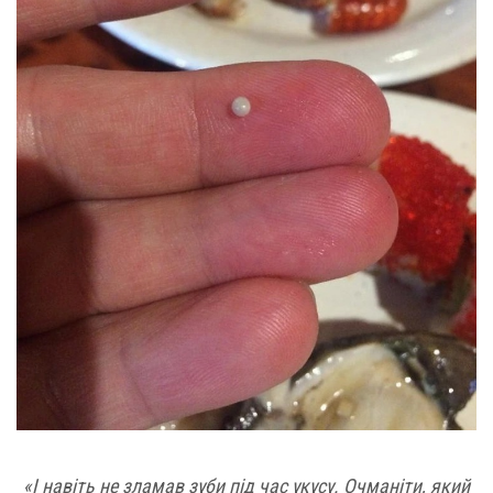
«І навіть не зламав зуби під час укусу. Очманіти, який