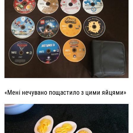
«Мені нечувано пощастило з цими яйцями»