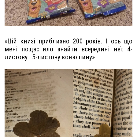
«Цій книзі приблизно 200 років. І ось що
мені пощастило знайти всередині неї: 4-
листову і 5-листову конюшину»