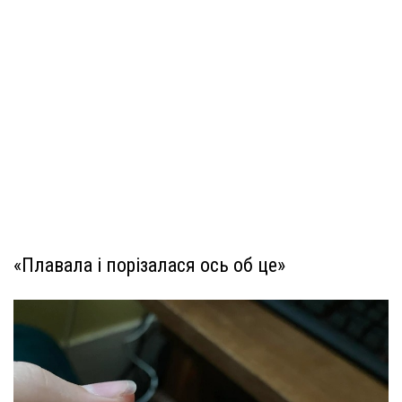
«Плавала і порізалася ось об це»