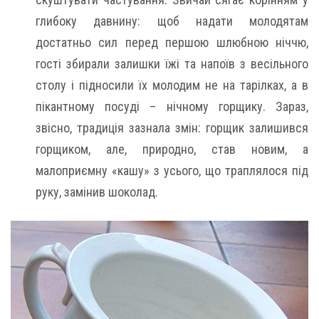
глибоку давнину: щоб надати молодятам
достатньо сил перед першою шлюбною ніччю,
гості збирали залишки їжі та напоїв з весільного
столу і підносили їх молодим не на тарілках, а в
пікантному посуді – нічному горщику. Зараз,
звісно, традиція зазнала змін: горщик залишився
горщиком, але, природно, став новим, а
малоприємну «кашу» з усього, що траплялося під
руку, замінив шоколад.