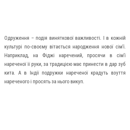
Одруження – подія виняткової важливості. І в кожній
культурі по-своєму вітається народження нової сім’ї.
Наприклад, на Фіджі наречений, просячи в сім’ї
нареченої її руки, за традицією має принести в дар зуб
кита. А в Індії подружки нареченої крадуть взуття
нареченого і просять за нього викуп.