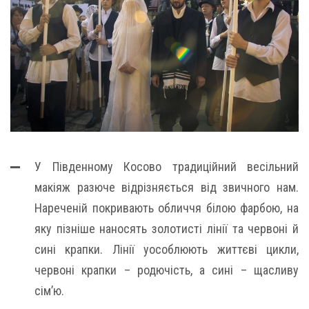
У Південному Косово традиційний весільний
макіяж разюче відрізняється від звичного нам.
Нареченій покривають обличчя білою фарбою, на
яку пізніше наносять золотисті лінії та червоні й
сині крапки. Лінії уособлюють життєві цикли,
червоні крапки – родючість, а сині – щасливу
сім’ю.