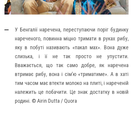
У Бенгалії наречена, переступаючи поріг будинку
нареченого, повинна міцно тримати в руках рибу,
яку в побуті називають «пакал мах». Вона дуже
слизька, і її не так просто не упустити.
Вважається, що так само добре, як наречена
втримає рибу, вона і сім’ю «триматиме». А в хаті
тим часом має втекти молоко на плиті, і нареченій
належить це побачити. Це знак достатку в новій
родині. © Airin Dutta / Quora