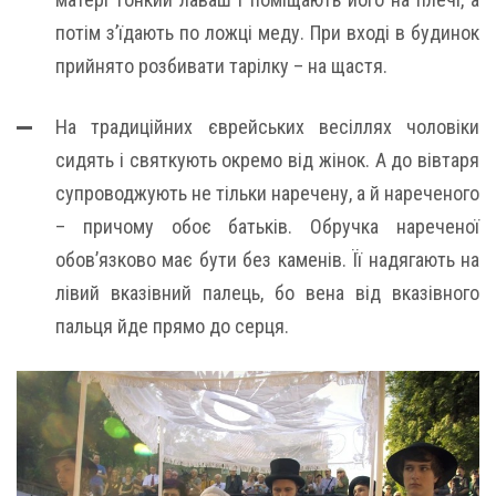
потім з’їдають по ложці меду. При вході в будинок
прийнято розбивати тарілку – на щастя.
На традиційних єврейських весіллях чоловіки
сидять і святкують окремо від жінок. А до вівтаря
супроводжують не тільки наречену, а й нареченого
– причому обоє батьків. Обручка нареченої
обов’язково має бути без каменів. Її надягають на
лівий вказівний палець, бо вена від вказівного
пальця йде прямо до серця.