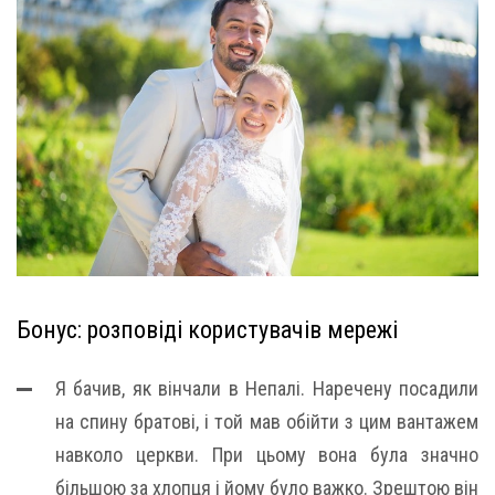
Бонус: розповіді користувачів мережі
Я бачив, як вінчали в Непалі. Наречену посадили
на спину братові, і той мав обійти з цим вантажем
навколо церкви. При цьому вона була значно
більшою за хлопця і йому було важко. Зрештою він