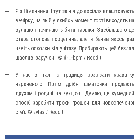
Я з Німеччини. І тут за ніч до весілля влаштовують
вечірку, на якій у якийсь момент гості виходять на
вулицю і починають бити тарілки. Здебільшого це
стара столова порцеляна, але я бачив якось раз
навіть осколки від унітазу. Прибирають цей безлад
щасливі заручені. © d-_-bpm / Reddit
У нас в Італії є традиція розрізати краватку
нареченого. Потім дрібні шматочки продають
друзям і родині на аукціоні. Думаю, це кумедний
спосіб заробити трохи грошей для новоспеченої
сім’ї. © avlas / Reddit