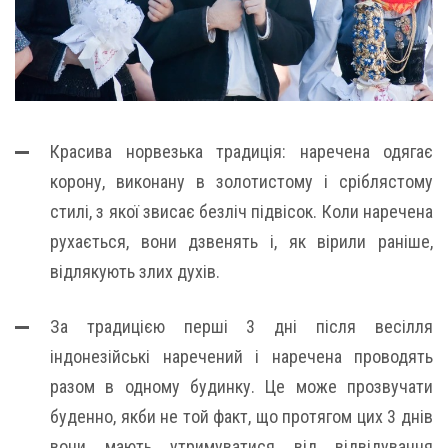
Красива норвезька традиція: наречена одягає
корону, виконану в золотистому і сріблястому
стилі, з якої звисає безліч підвісок. Коли наречена
рухається, вони дзвенять і, як вірили раніше,
відлякують злих духів.
За традицією перші 3 дні після весілля
індонезійські наречений і наречена проводять
разом в одному будинку. Це може прозвучати
буденно, якби не той факт, що протягом цих 3 днів
вони мають утримуватися від відвідування