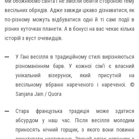
Ми обожнюємо свята і не змогли обійти стороною тему
весільних обрядів. Адже завжди цікаво дізнаватися, як
по-різному можуть відбуватися одні й ті самі події в
різних куточках планети. А в бонусі на вас чекає кілька
історій з вуст очевидців.
У Гані весілля в традиційному стилі вирізняються
різноманінням барв. У кожної сім’ї є власний
унікальний візерунок, який присутній на
весільному вбранні нареченого і нареченої. ©
Sanjana Jain / Quora
Стара французька традиція може здатися
абсурдом у наш час. Після весілля молодим
приносять нічний горщик, з якого вони повинні
скуштувати частування. Звичай сягає корінням у