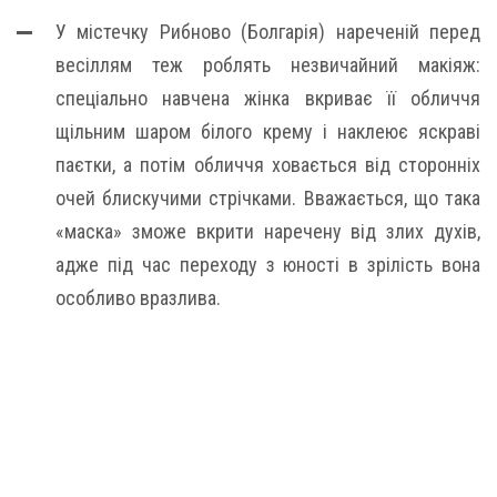
У містечку Рибново (Болгарія) нареченій перед
весіллям теж роблять незвичайний макіяж:
спеціально навчена жінка вкриває її обличчя
щільним шаром білого крему і наклеює яскраві
паєтки, а потім обличчя ховається від сторонніх
очей блискучими стрічками. Вважається, що така
«маска» зможе вкрити наречену від злих духів,
адже під час переходу з юності в зрілість вона
особливо вразлива.