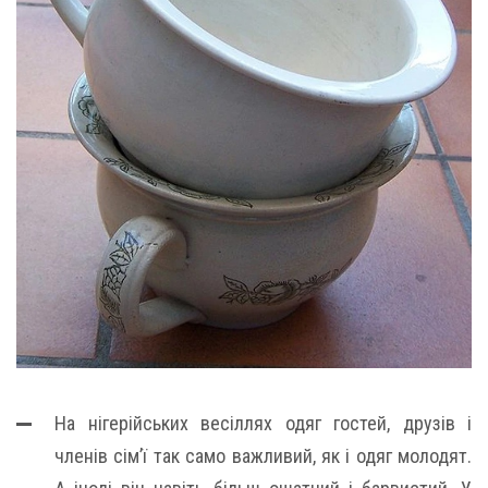
На нігерійських весіллях одяг гостей, друзів і
членів сім’ї так само важливий, як і одяг молодят.