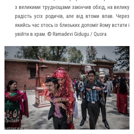
з великими труднощами закінчив обхід, на велику
радість усіх родичів, але від втоми впав. Через
якийсь час хтось із близьких допоміг йому встати і
увійти в храм. © Ramadevi Gidugu / Quora