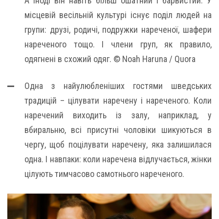
А іноді він навіть більш ошатний і барвистий. У
місцевій весільній культурі існує поділ людей на
групи: друзі, родичі, подружки нареченої, шафери
нареченого тощо. І члени груп, як правило,
одягнені в схожий одяг. © Noah Haruna / Quora
Одна з найулюбленіших гостями шведських
традицій – цілувати наречену і нареченого. Коли
наречений виходить із залу, наприклад, у
вбиральню, всі присутні чоловіки шикуються в
чергу, щоб поцілувати наречену, яка залишилася
одна. І навпаки: коли наречена відлучається, жінки
цілують тимчасово самотнього нареченого.