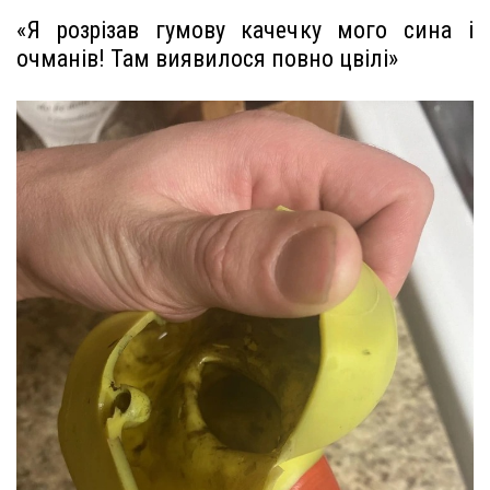
«Я розрізав гумову качечку мого сина і
очманів! Там виявилося повно цвілі»