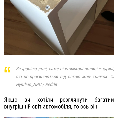
За іронією долі, саме ці книжкові полиці – єдині,
які не прогинаються під вагою моїх книжок. ©
Hyrulian_NPC / Reddit
Якщо ви хотіли розглянути багатий
внутрішній світ автомобіля, то ось він