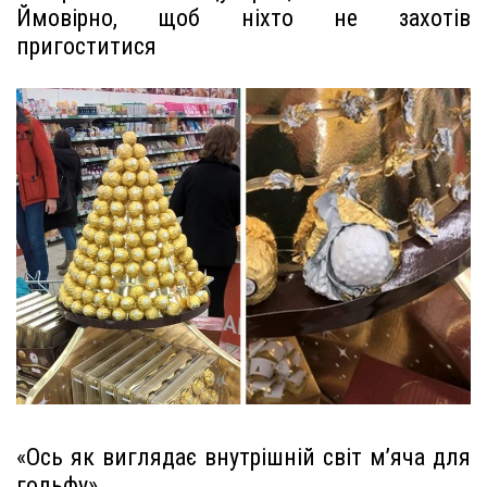
Ймовірно, щоб ніхто не захотів
пригоститися
«Ось як виглядає внутрішній світ м’яча для
гольфу»