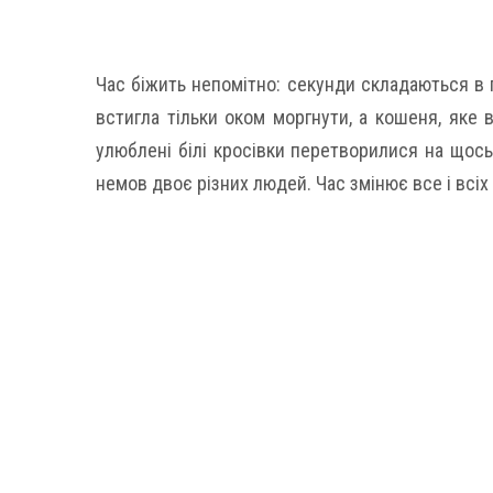
Час біжить непомітно: секунди складаються в г
встигла тільки оком моргнути, а кошеня, яке 
улюблені білі кросівки перетворилися на щось 
немов двоє різних людей. Час змінює все і всіх н