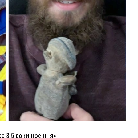
а 3,5 роки носіння»