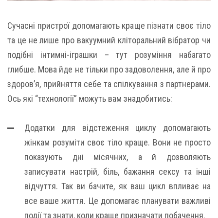
Сучасні пристрої допомагають краще пізнати своє тіло
та це не лише про вакуумний кліторальний вібратор чи
подібні інтимні-іграшки – тут розуміння набагато
глибше. Мова йде не тільки про задоволення, але й про
здоров’я, прийняття себе та спілкування з партнерами.
Ось які “технології” можуть вам знадобитись:
Додатки для відстеження циклу допомагають
жінкам розуміти своє тіло краще. Вони не просто
показують дні місячних, а й дозволяють
записувати настрій, біль, бажання сексу та інші
відчуття. Так ви бачите, як ваш цикл впливає на
все ваше життя. Це допомагає планувати важливі
події та знати, коли краще призначати побачення.