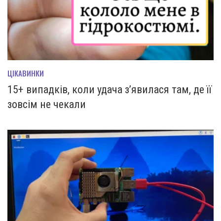
ЦІКАВИНКИ
15+ випадків, коли удача з’явилася там, де її
зовсім не чекали