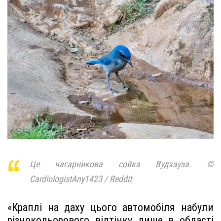
Це чагарникова сойка Вудхауза. ©
CardiologistAny1423 / Reddit
«Краплі на даху цього автомобіля набули
різнокольорового відтінку лише в області