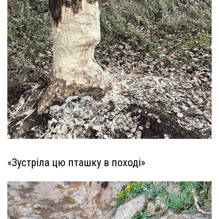
«Зустріла цю пташку в поході»