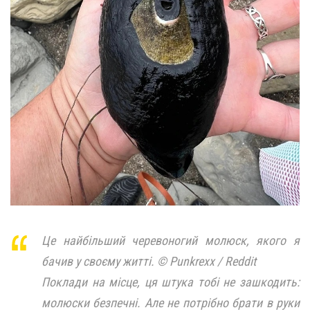
Це найбільший черевоногий молюск, якого я
бачив у своєму житті. © Punkrexx / Reddit
Поклади на місце, ця штука тобі не зашкодить:
молюски безпечні. Але не потрібно брати в руки