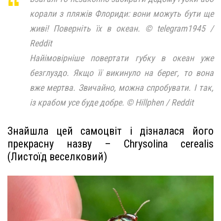
корали з пляжів Флориди: вони можуть бути ще
живі! Поверніть їх в океан. © telegram1945 /
Reddit
Найімовірніше повертати губку в океан уже
безглуздо. Якщо її викинуло на берег, то вона
вже мертва. Звичайно, можна спробувати. І так,
із крабом усе буде добре. © Hillphen / Reddit
Знайшла цей самоцвіт і дізналася його
прекрасну назву – Chrysolina cerealis
(Листоїд веселковий)