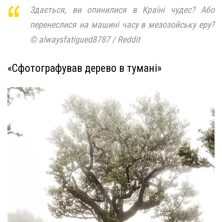
Здається, ви опинилися в Країні чудес? Або
перенеслися на машині часу в мезозойську еру?
© alwaysfatigued8787 / Reddit
«Сфотографував дерево в тумані»