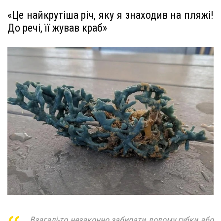
«Це найкрутіша річ, яку я знаходив на пляжі!
До речі, її жував краб»
Взагалі-то незаконно забирати додому губки або