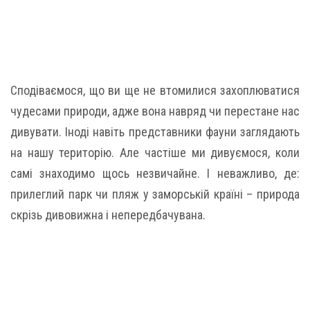
Сподіваємося, що ви ще не втомилися захоплюватися
чудесами природи, адже вона навряд чи перестане нас
дивувати. Іноді навіть представники фауни заглядають
на нашу територію. Але частіше ми дивуємося, коли
самі знаходимо щось незвичайне. І неважливо, де:
прилеглий парк чи пляж у заморській країні – природа
скрізь дивовижна і непередбачувана.