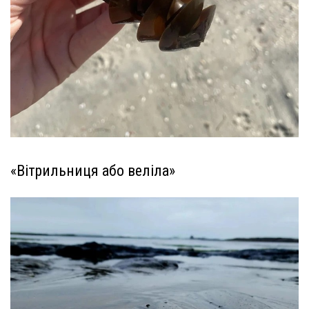
«Вітрильниця або веліла»