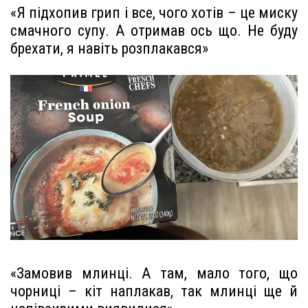
«Я підхопив грип і все, чого хотів – це миску
смачного супу. А отримав ось що. Не буду
брехати, я навіть розплакався»
«Замовив млинці. А там, мало того, що
чорниці – кіт наплакав, так млинці ще й