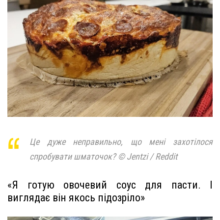
Це дуже неправильно, що мені захотілося
спробувати шматочок? © Jentzi / Reddit
«Я готую овочевий соус для пасти. І
виглядає він якось підозріло»