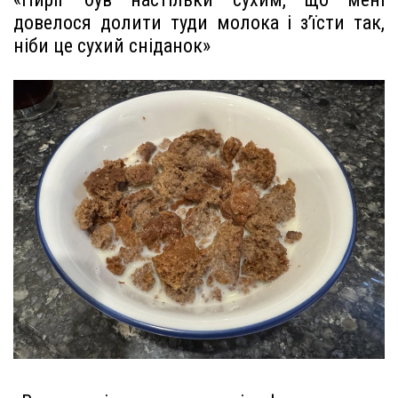
довелося долити туди молока і з’їсти так,
ніби це сухий сніданок»