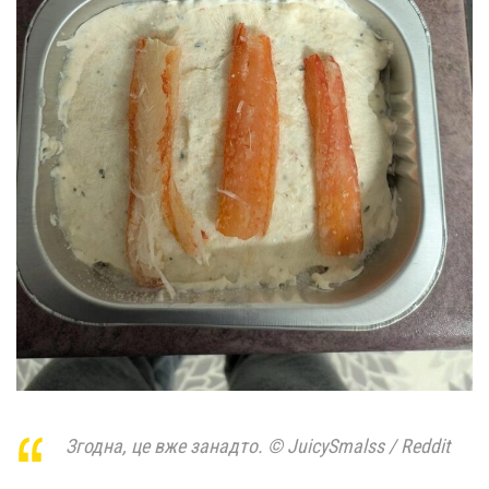
Згодна, це вже занадто. © JuicySmalss / Reddit