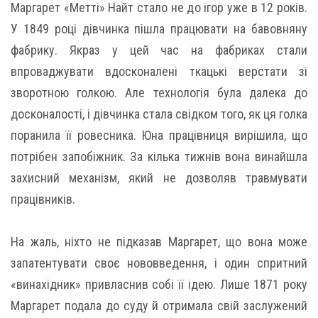
Маргарет «Метті» Найт стало не до ігор уже в 12 років.
У 1849 році дівчинка пішла працювати на бавовняну
фабрику. Якраз у цей час на фабриках стали
впроваджувати вдосконалені ткацькі верстати зі
зворотною голкою. Але технологія була далека до
досконалості, і дівчинка стала свідком того, як ця голка
поранила її ровесника. Юна працівниця вирішила, що
потрібен запобіжник. За кілька тижнів вона винайшла
захисний механізм, який не дозволяв травмувати
працівників.
На жаль, ніхто не підказав Маргарет, що вона може
запатентувати своє нововведення, і один спритний
«винахідник» привласнив собі її ідею. Лише 1871 року
Маргарет подала до суду й отримала свій заслужений