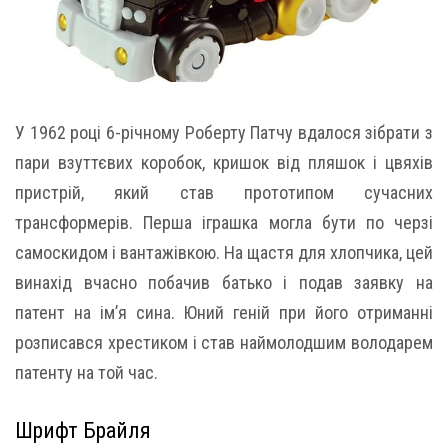
У 1962 році 6-річному Роберту Патчу вдалося зібрати з
пари взуттєвих коробок, кришок від пляшок і цвяхів
пристрій, який став прототипом сучасних
трансформерів. Перша іграшка могла бути по черзі
самоскидом і вантажівкою. На щастя для хлопчика, цей
винахід вчасно побачив батько і подав заявку на
патент на ім’я сина. Юний геній при його отриманні
розписався хрестиком і став наймолодшим володарем
патенту на той час.
Шрифт Брайля