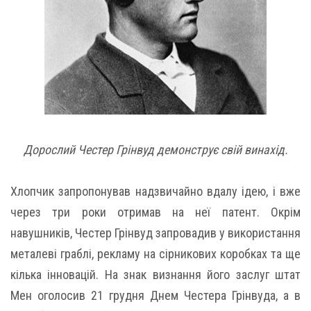
Дорослий Честер Грінвуд демонструє свій винахід.
Хлопчик запропонував надзвичайно вдалу ідею, і вже
через три роки отримав на неї патент. Окрім
навушників, Честер Грінвуд запровадив у використання
металеві граблі, рекламу на сірникових коробках та ще
кілька інновацій. На знак визнання його заслуг штат
Мен оголосив 21 грудня Днем Честера Грінвуда, а в