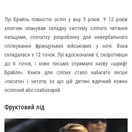
Луї Брайль повністю осліп у віці 5 років. У 12 років
хлопчик опанував складну систему сліпого читання
пальцями, спочатку розроблену для невербального
спілкування французьких військових у ночі. Вона
складалася з 12 точок. Луї вдосконалив її, скоротивши
до 6 точок, і нове письмо отримало назву «шрифт
Брайля». Книги для сліпих стало набагато легше
«писати» і читати, за що цій дитині вдячний кожен
осліплий або слабозорий.
Фруктовий лід