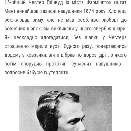
15-річний Честер Грінвуд із міста Фармінгтон (штат
Мен) винайшов захисні навушники 1874 року. Хлопець
обожнював зиму, але не мав особливої любові до
вовняних шапок, які викликали у нього свербіж шкіри.
Як нескладно здогадатися, без шапки у Честера
страшенно мерзли вуха. Одного разу, повертаючись
додому з ковзанки, він підібрав по дорозі дріт, з якого
потім спорудив прототип сучасних навушників і
попросив бабусю їх утеплити.