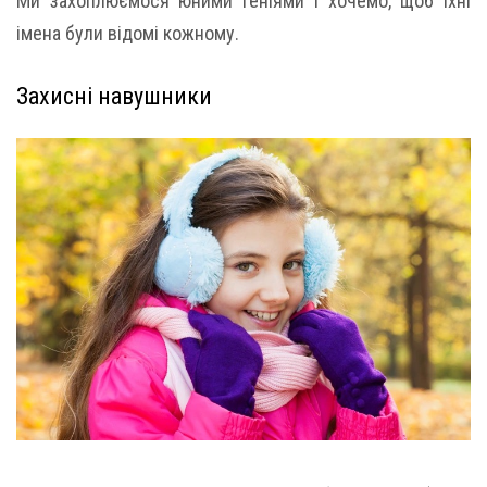
Ми захоплюємося юними геніями і хочемо, щоб їхні
імена були відомі кожному.
Захисні навушники