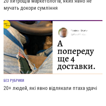
20 хитрощів маркетологів, яких явно не
мучать докори сумління
БЕЗ РУБРИКИ
20+ людей, які явно відлякали птаха удачі