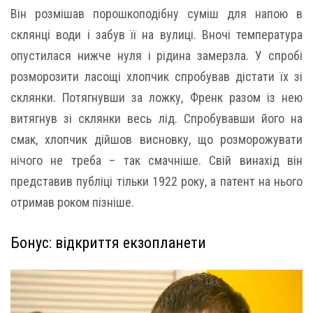
Він розмішав порошкоподібну суміш для напою в
склянці води і забув її на вулиці. Вночі температура
опустилася нижче нуля і рідина замерзла. У спробі
розморозити ласощі хлопчик спробував дістати їх зі
склянки. Потягнувши за ложку, Френк разом із нею
витягнув зі склянки весь лід. Спробувавши його на
смак, хлопчик дійшов висновку, що розморожувати
нічого не треба – так смачніше. Свій винахід він
представив публіці тільки 1922 року, а патент на нього
отримав роком пізніше.
Бонус: відкриття екзопланети