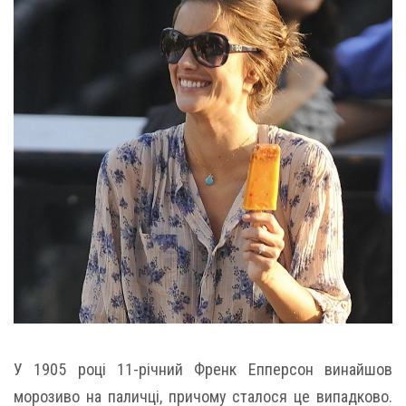
У 1905 році 11-річний Френк Епперсон винайшов
морозиво на паличці, причому сталося це випадково.