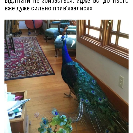
відлітати не збирається, адже всі до нього
вже дуже сильно прив’язалися»