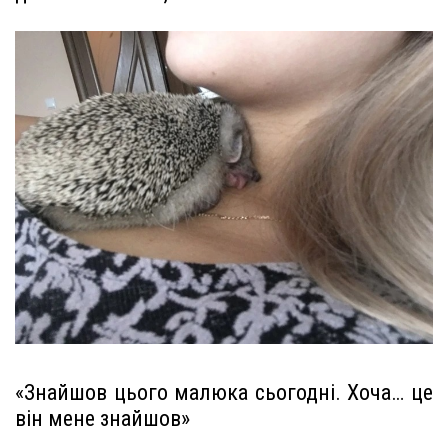
«Знайшов цього малюка сьогодні. Хоча… це
він мене знайшов»