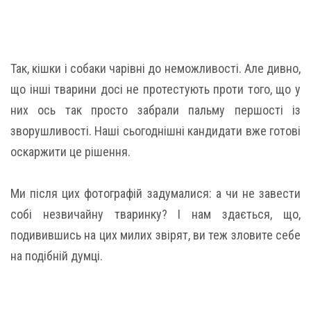
Так, кішки і собаки чарівні до неможливості. Але дивно,
що інші тварини досі не протестують проти того, що у
них ось так просто забрали пальму першості із
зворушливості. Наші сьогоднішні кандидати вже готові
оскаржити це рішення.
Ми після цих фотографій задумалися: а чи не завести
собі незвичайну тваринку? І нам здається, що,
подивившись на цих милих звірят, ви теж зловите себе
на подібній думці.