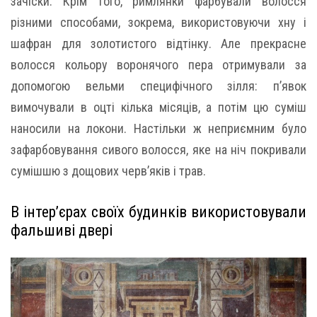
зачіски. Крім того, римлянки фарбували волосся
різними способами, зокрема, використовуючи хну і
шафран для золотистого відтінку. Але прекрасне
волосся кольору воронячого пера отримували за
допомогою вельми специфічного зілля: п’явок
вимочували в оцті кілька місяців, а потім цю суміш
наносили на локони. Настільки ж неприємним було
зафарбовування сивого волосся, яке на ніч покривали
сумішшю з дощових черв’яків і трав.
В інтер’єрах своїх будинків використовували
фальшиві двері