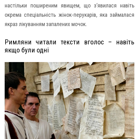
настільки поширеним явищем, що з’явилася навіть
окрема спеціальність жінок-перукарів, яка займалася
якраз лікуванням запалених мочок.
Римляни читали тексти вголос – навіть
якщо були одні