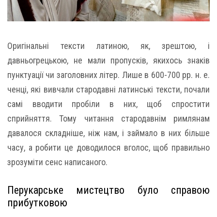
Оригінальні тексти латиною, як, зрештою, і
давньогрецькою, не мали пропусків, якихось знаків
пунктуації чи заголовних літер. Лише в 600-700 рр. н. е.
ченці, які вивчали стародавні латинські тексти, почали
самі вводити пробіли в них, щоб спростити
сприйняття. Тому читання стародавнім римлянам
давалося складніше, ніж нам, і займало в них більше
часу, а робити це доводилося вголос, щоб правильно
зрозуміти сенс написаного.
Перукарське мистецтво було справою
прибутковою