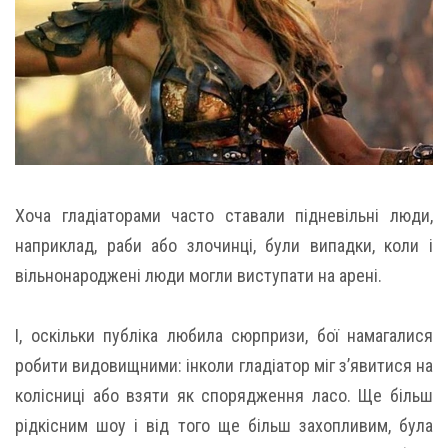
Хоча гладіаторами часто ставали підневільні люди,
наприклад, раби або злочинці, були випадки, коли і
вільнонароджені люди могли виступати на арені.
І, оскільки публіка любила сюрпризи, бої намагалися
робити видовищними: інколи гладіатор міг з’явитися на
колісниці або взяти як спорядження ласо. Ще більш
рідкісним шоу і від того ще більш захопливим, була