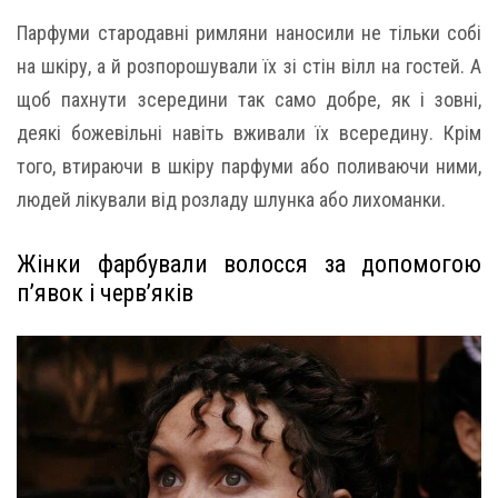
Парфуми стародавні римляни наносили не тільки собі
на шкіру, а й розпорошували їх зі стін вілл на гостей. А
щоб пахнути зсередини так само добре, як і зовні,
деякі божевільні навіть вживали їх всередину. Крім
того, втираючи в шкіру парфуми або поливаючи ними,
людей лікували від розладу шлунка або лихоманки.
Жінки фарбували волосся за допомогою
п’явок і черв’яків