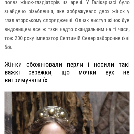
поява жінок-гладіаторів на арені. У Галікарнасі було
знайдено різьблення, яке зображувало двох жінок у
гладіаторському спорядженні. Однак виступ жінок був
видовищем все ж таки надто скандальним на ті часи,
тож 200 року імператор Септимій Север заборонив їхні
бої.
Жінки обожнювали перли і носили такі
важкі сережки, що мочки вух не
витримували їх