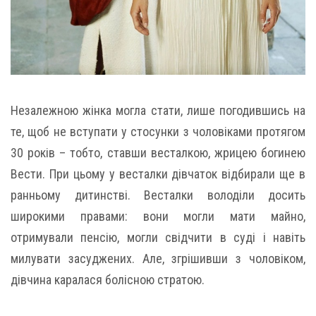
Незалежною жінка могла стати, лише погодившись на
те, щоб не вступати у стосунки з чоловіками протягом
30 років – тобто, ставши весталкою, жрицею богинею
Вести. При цьому у весталки дівчаток відбирали ще в
ранньому дитинстві. Весталки володіли досить
широкими правами: вони могли мати майно,
отримували пенсію, могли свідчити в суді і навіть
милувати засуджених. Але, згрішивши з чоловіком,
дівчина каралася болісною стратою.