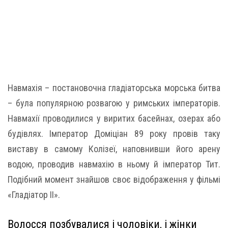
Навмахія – постановочна гладіаторська морська битва
– була популярною розвагою у римських імператорів.
Навмахії проводилися у виритих басейнах, озерах або
будівлях. Імператор Доміціан 89 року провів таку
виставу в самому Колізеї, наповнивши його арену
водою, проводив навмахію в ньому й імператор Тит.
Подібний момент знайшов своє відображення у фільмі
«Гладіатор II».
Волосся позбувалися і чоловіки, і жінки