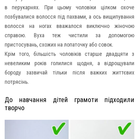
в перукарнях. При цьому чоловіки цілком охоче
позбувалися волосся під пахвами, а ось вищипування
волосся на ногах вважалося виключно жіночою
справою. Вуха теж чистили за допомогою
пристосувань, схожих на лопаточку або совок.
Крім того, більшість чоловіків старше двадцяти з
невеликим років голилися щодня, а відрощували
бороду зазвичай тільки після важких життєвих
потрясінь.
До навчання дітей грамоти підходили
творчо