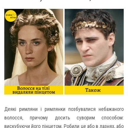
Деякі римляни і римлянки позбувалися небажаного
волосся, причому досить суворим способом:
вискубуючи його пінцетом. Робили це або в лазнях, або