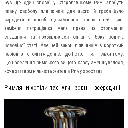
Був ще один спосіб у Стародавньому Римі здобути
певну свободу для жінки: для цього їй треба було
народити в шлюбі щонайменше трьох дітей. Така
заміжня патриціанка мала права на отримання
спадщини та позбавлялася опіки з боку родича
чоловічої статі. Але цей закон діяв лише в короткий
період: з I століття до н.е. і до I століття. І тільки тому,
що населення римського вищого класу зменшувалося,
хоча загалом кількість жителів Риму зростала.
Римляни хотіли пахнути і зовні, і всередині