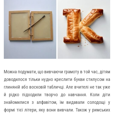
Можна подумати, що вивчаючи грамоту в той час, дітям
доводилося тільки нудно креслити букви стилусом на
глиняній або восковій табличці. Але вчителі не так уже
й рідко підходили творчо до навчання. Коли діти
знайомилися з алфавітом, їм видавали солодощі у
формі тієї літери, яку вони вивчали. Також у римських