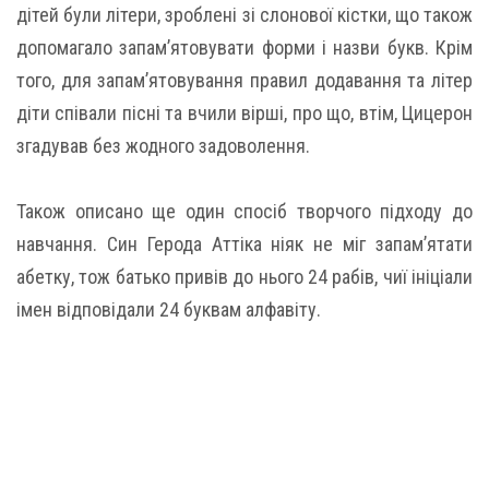
дітей були літери, зроблені зі слонової кістки, що також
допомагало запам’ятовувати форми і назви букв. Крім
того, для запам’ятовування правил додавання та літер
діти співали пісні та вчили вірші, про що, втім, Цицерон
згадував без жодного задоволення.
Також описано ще один спосіб творчого підходу до
навчання. Син Герода Аттіка ніяк не міг запам’ятати
абетку, тож батько привів до нього 24 рабів, чиї ініціали
імен відповідали 24 буквам алфавіту.