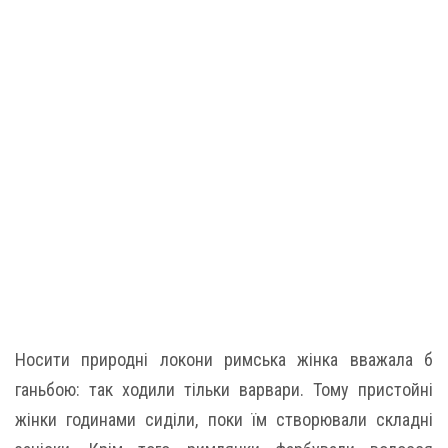
Носити природні локони римська жінка вважала б
ганьбою: так ходили тільки варвари. Тому пристойні
жінки годинами сиділи, поки їм створювали складні