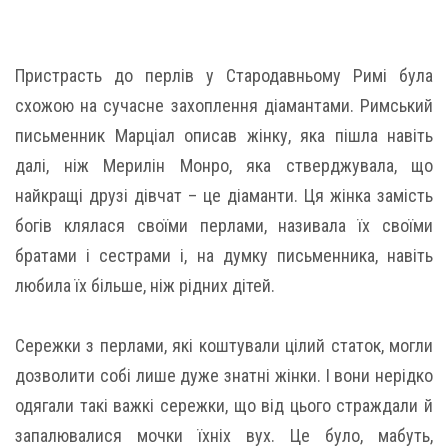
Пристрасть до перлів у Стародавньому Римі була
схожою на сучасне захоплення діамантами. Римський
письменник Марціал описав жінку, яка пішла навіть
далі, ніж Мерилін Монро, яка стверджувала, що
найкращі друзі дівчат – це діаманти. Ця жінка замість
богів клялася своїми перлами, називала їх своїми
братами і сестрами і, на думку письменника, навіть
любила їх більше, ніж рідних дітей.
Сережки з перлами, які коштували цілий статок, могли
дозволити собі лише дуже знатні жінки. І вони нерідко
одягали такі важкі сережки, що від цього страждали й
запалювалися мочки їхніх вух. Це було, мабуть,