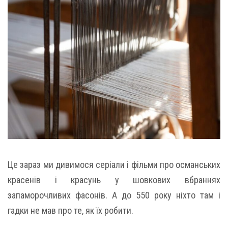
Це зараз ми дивимося серіали і фільми про османських
красенів і красунь у шовкових вбраннях
запаморочливих фасонів. А до 550 року ніхто там і
гадки не мав про те, як їх робити.