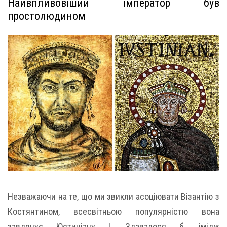
Найвпливовіший імператор був
простолюдином
Незважаючи на те, що ми звикли асоціювати Візантію з
Костянтином, всесвітньою популярністю вона
завдячує Юстиніану I. Здавалося б, імідж