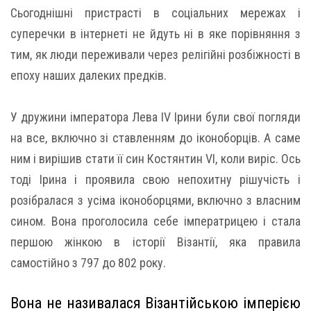
Сьогоднішні пристрасті в соціальних мережах і
суперечки в інтернеті не йдуть ні в яке порівняння з
тим, як люди переживали через релігійні розбіжності в
епоху наших далеких предків.
У дружини імператора Лева IV Ірини були свої погляди
на все, включно зі ставленням до іконоборців. А саме
ним і вирішив стати її син Костянтин VI, коли виріс. Ось
тоді Ірина і проявила свою непохитну рішучість і
розібралася з усіма іконоборцями, включно з власним
сином. Вона проголосила себе імператрицею і стала
першою жінкою в історії Візантії, яка правила
самостійно з 797 до 802 року.
Вона не називалася Візантійською імперією