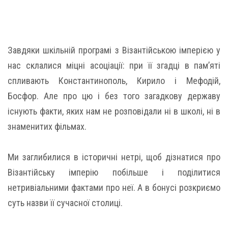
Завдяки шкільній програмі з Візантійською імперією у
нас склалися міцні асоціації: при її згадці в пам’яті
спливають Константинополь, Кирило і Мефодій,
Босфор. Але про цю і без того загадкову державу
існують факти, яких нам не розповідали ні в школі, ні в
знаменитих фільмах.
Ми заглибилися в історичні нетрі, щоб дізнатися про
Візантійську імперію побільше і поділитися
нетривіальними фактами про неї. А в бонусі розкриємо
суть назви її сучасної столиці.