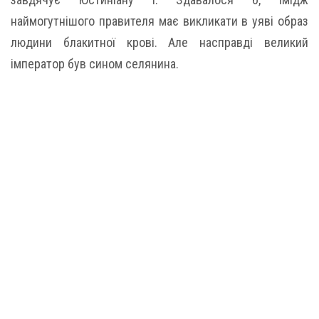
наймогутнішого правителя має викликати в уяві образ
людини блакитної крові. Але насправді великий
імператор був сином селянина.