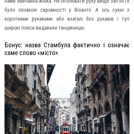
нами звичайна жінка. Не оголювати руку вище зап’ястя
було ознакою скромності у Візантії. А ось сукні з
короткими рукавами або взагалі без рукавів і тугі
широкі пояси видавали танцівницю.
Бонус: назва Стамбула фактично і означає
саме слово «місто»