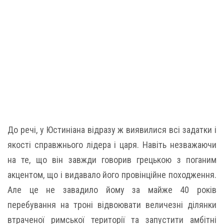
До речі, у Юстиніана відразу ж виявилися всі задатки і
якості справжнього лідера і царя. Навіть незважаючи
на те, що він завжди говорив грецькою з поганим
акцентом, що і видавало його провінційне походження.
Але це не завадило йому за майже 40 років
перебування на троні відвоювати величезні ділянки
втраченої римської території та запустити амбітні