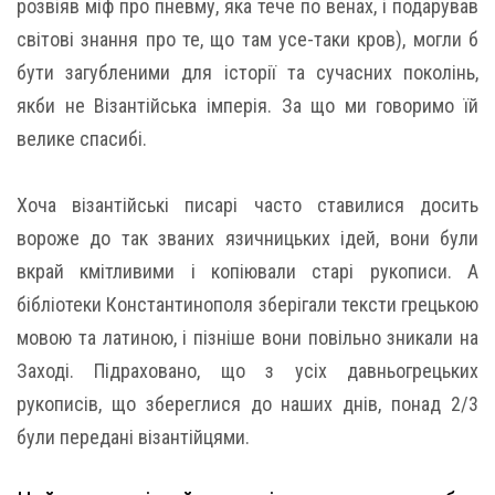
розвіяв міф про пневму, яка тече по венах, і подарував
світові знання про те, що там усе-таки кров), могли б
бути загубленими для історії та сучасних поколінь,
якби не Візантійська імперія. За що ми говоримо їй
велике спасибі.
Хоча візантійські писарі часто ставилися досить
вороже до так званих язичницьких ідей, вони були
вкрай кмітливими і копіювали старі рукописи. А
бібліотеки Константинополя зберігали тексти грецькою
мовою та латиною, і пізніше вони повільно зникали на
Заході. Підраховано, що з усіх давньогрецьких
рукописів, що збереглися до наших днів, понад 2/3
були передані візантійцями.