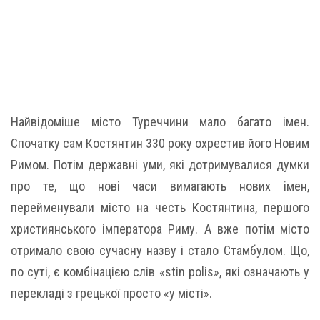
Найвідоміше місто Туреччини мало багато імен.
Спочатку сам Костянтин 330 року охрестив його Новим
Римом. Потім державні уми, які дотримувалися думки
про те, що нові часи вимагають нових імен,
перейменували місто на честь Костянтина, першого
християнського імператора Риму. А вже потім місто
отримало свою сучасну назву і стало Стамбулом. Що,
по суті, є комбінацією слів «stin polis», які означають у
перекладі з грецької просто «у місті».