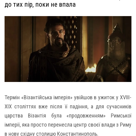
до тих пір, поки не впала
Термін «Візантійська імперія» увійшов в ужиток у XVIII-
XIX століттях вже після її падіння, а для сучасників
царства Візантія була «продовженням» Римської
імперії, яка просто перенесла центр своєї влади з Риму
в нову східну столицю Константинополь.