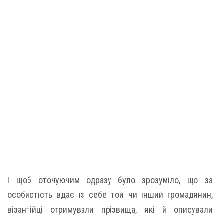
І щоб оточуючим одразу було зрозуміло, що за
особистість вдає із себе той чи інший громадянин,
візантійці отримували прізвища, які й описували