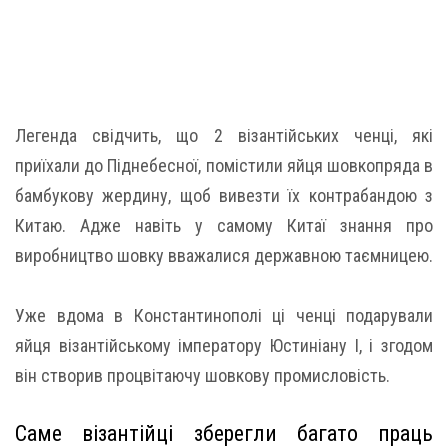
Легенда свідчить, що 2 візантійських ченці, які
приїхали до Піднебесної, помістили яйця шовкопряда в
бамбукову жердину, щоб вивезти їх контрабандою з
Китаю. Адже навіть у самому Китаї знання про
виробництво шовку вважалися державною таємницею.
Уже вдома в Константинополі ці ченці подарували
яйця візантійському імператору Юстиніану I, і згодом
він створив процвітаючу шовкову промисловість.
Саме візантійці зберегли багато праць