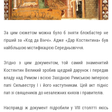
За цим сюжетом можна було б зняти блокбастер не
гірший за «Код да Вінчі». Адже «Дар Костянтина» був
найбільшою містифікацією Середньовіччя.
Згідно з цим документом, той самий знаменитий
Костянтин Великий зробив щедрий дарунок і передав
владу над Римом і всією Західною Римською імперією
папі Сильвестру I і його наступникам. Цей акт підніс
пап зі священиків до незалежних князів і правителів.
Насправді ж документ підробили у VIII столітті якісь