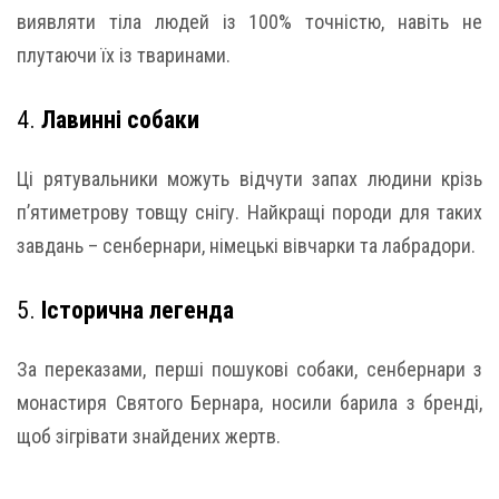
виявляти тіла людей із 100% точністю, навіть не
плутаючи їх із тваринами.
4.
Лавинні собаки
Ці рятувальники можуть відчути запах людини крізь
п’ятиметрову товщу снігу. Найкращі породи для таких
завдань – сенбернари, німецькі вівчарки та лабрадори.
5.
Історична легенда
За переказами, перші пошукові собаки, сенбернари з
монастиря Святого Бернара, носили барила з бренді,
щоб зігрівати знайдених жертв.