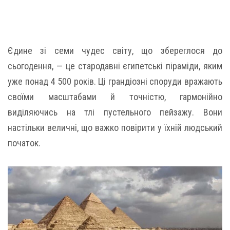
Єдине зі семи чудес світу, що збереглося до
сьогодення, — це стародавні єгипетські піраміди, яким
уже понад 4 500 років. Ці грандіозні споруди вражають
своїми масштабами й точністю, гармонійно
виділяючись на тлі пустельного пейзажу. Вони
настільки величні, що важко повірити у їхній людський
початок.