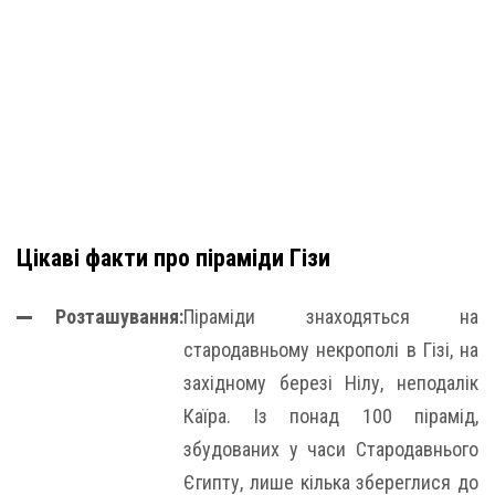
Цікаві факти про піраміди Гізи
Розташування:
Піраміди знаходяться на
стародавньому некрополі в Гізі, на
західному березі Нілу, неподалік
Каїра. Із понад 100 пірамід,
збудованих у часи Стародавнього
Єгипту, лише кілька збереглися до