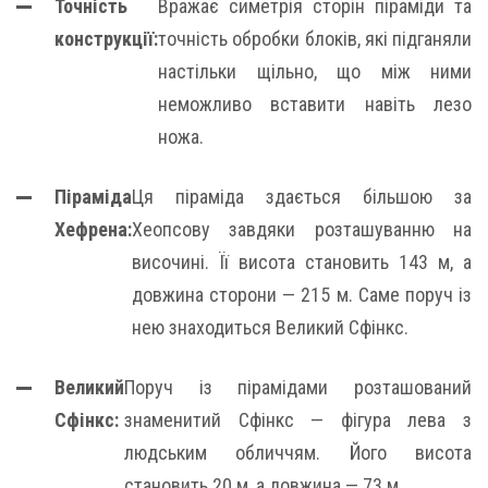
Точність
Вражає симетрія сторін піраміди та
конструкції:
точність обробки блоків, які підганяли
настільки щільно, що між ними
неможливо вставити навіть лезо
ножа.
Піраміда
Ця піраміда здається більшою за
Хефрена:
Хеопсову завдяки розташуванню на
височині. Її висота становить 143 м, а
довжина сторони — 215 м. Саме поруч із
нею знаходиться Великий Сфінкс.
Великий
Поруч із пірамідами розташований
Сфінкс:
знаменитий Сфінкс — фігура лева з
людським обличчям. Його висота
становить 20 м, а довжина — 73 м.