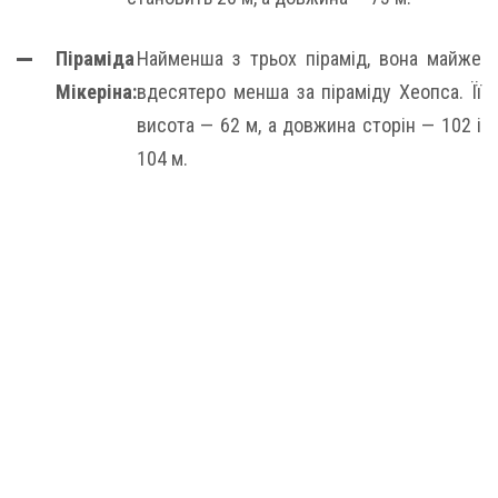
Піраміда
Найменша з трьох пірамід, вона майже
Мікеріна:
вдесятеро менша за піраміду Хеопса. Її
висота — 62 м, а довжина сторін — 102 і
104 м.