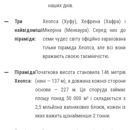
наших днів.
Три
Хеопса (Хуфу), Хефрена (Хафра) і
найвідоміші
Мікеріна (Менкаура). Серед них до
піраміди:
семи чудес світу офіційно зарахована
тільки піраміда Хеопса, але всі вони
вражають своєю таємничістю.
Піраміда
Початкова висота становила 146 метрів
Хеопса:
(нині — 137 м), а довжина кожної сторони
основи — 227 м. Ця споруда займає
площу понад 50 000 м² і складається з
2,5 мільйона вапнякових блоків, кожен із
яких важить щонайменше 2 тонни.