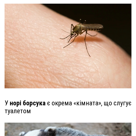
У
норі борсука
є окрема «кімната», що слугує
туалетом