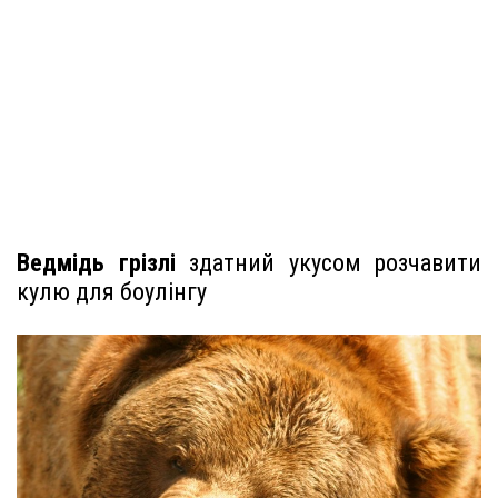
Ведмідь грізлі
здатний укусом розчавити
кулю для боулінгу