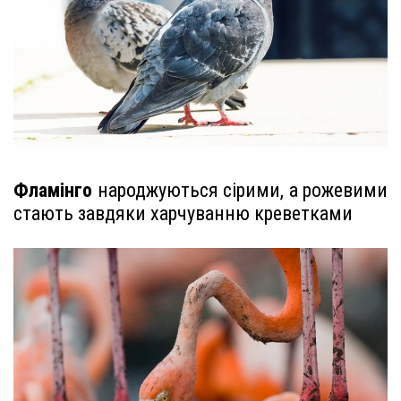
Фламінго
народжуються сірими, а рожевими
стають завдяки харчуванню креветками