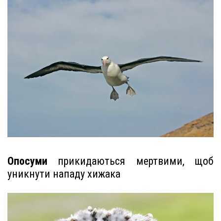
Опосуми
прикидаються мертвими, щоб
уникнути нападу хижака