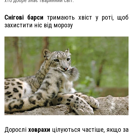
хто добре знає тваринний світ:
Снігові барси
тримають хвіст у роті, щоб
захистити ніс від морозу
Дорослі
ховрахи
цілуються частіше, якщо за