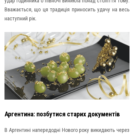
удар годинника о півночі виникла понад століття тому.
Вважається, що ця традиція приносить удачу на весь
наступний рік.
Аргентина: позбутися старих документів
В Аргентині напередодні Нового року викидають через