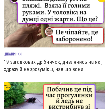
ЦІКАВИНКИ
19 загадкових дрібничок, дивлячись на які,
одразу й не зрозумієш, навіщо вони