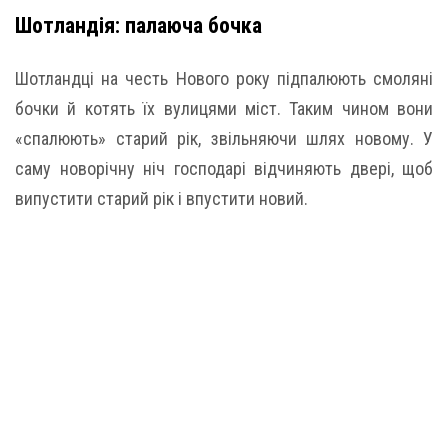
Шотландія: палаюча бочка
Шотландці на честь Нового року підпалюють смоляні
бочки й котять їх вулицями міст. Таким чином вони
«спалюють» старий рік, звільняючи шлях новому. У
саму новорічну ніч господарі відчиняють двері, щоб
випустити старий рік і впустити новий.