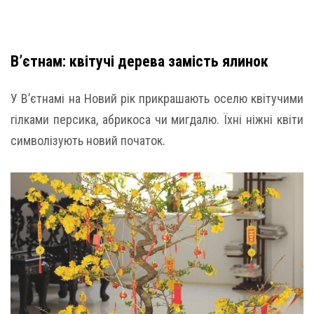
В’єтнам: квітучі дерева замість ялинок
У В’єтнамі на Новий рік прикрашають оселю квітучими
гілками персика, абрикоса чи мигдалю. Їхні ніжні квіти
символізують новий початок.