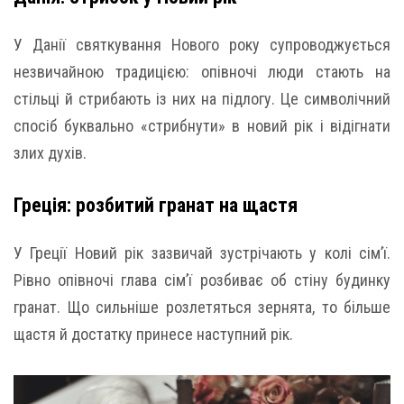
У Данії святкування Нового року супроводжується
незвичайною традицією: опівночі люди стають на
стільці й стрибають із них на підлогу. Це символічний
спосіб буквально «стрибнути» в новий рік і відігнати
злих духів.
Греція: розбитий гранат на щастя
У Греції Новий рік зазвичай зустрічають у колі сім’ї.
Рівно опівночі глава сім’ї розбиває об стіну будинку
гранат. Що сильніше розлетяться зернята, то більше
щастя й достатку принесе наступний рік.