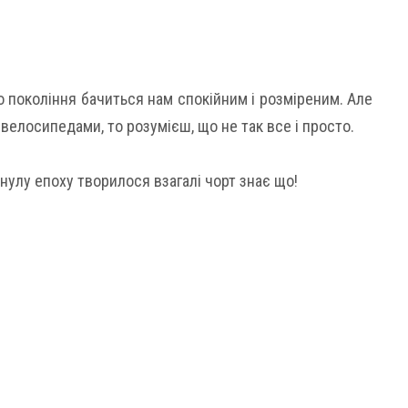
о покоління бачиться нам спокійним і розміреним. Але
велосипедами, то розумієш, що не так все і просто.
инулу епоху творилося взагалі чорт знає що!