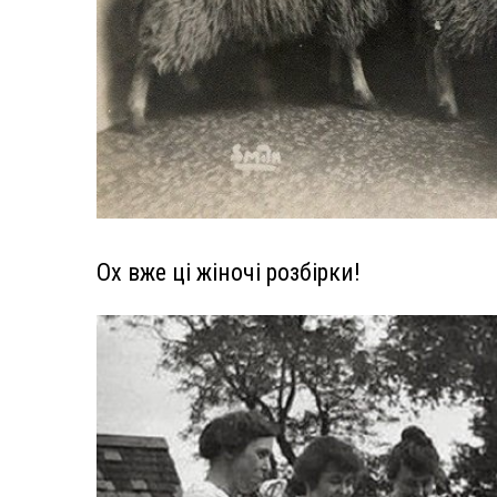
Ох вже ці жіночі розбірки!