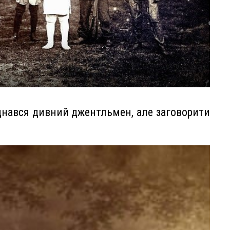
днався дивний джентльмен, але заговорити